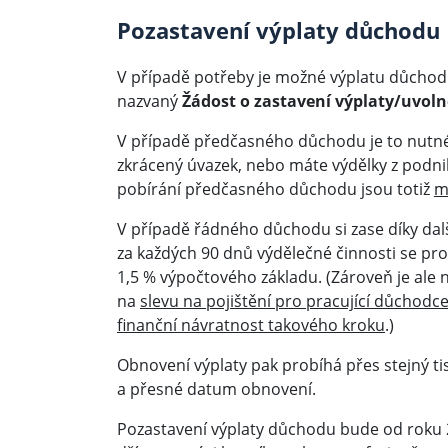
Pozastavení výplaty důchodu
V případě potřeby je možné výplatu důchodu 
nazvaný
Žádost o zastavení výplaty/uvo
V případě předčasného důchodu je to nutné,
zkrácený úvazek, nebo máte výdělky z podniká
pobírání předčasného důchodu jsou totiž
m
V případě řádného důchodu si zase díky dal
za každých 90 dnů výdělečné činnosti se pr
1,5 % výpočtového základu. (Zároveň je ale 
na
slevu na pojištění pro pracující důchodc
finanční návratnost takového kroku
.)
Obnovení výplaty pak probíhá přes stejný ti
a přesné datum obnovení.
Pozastavení výplaty důchodu bude od roku 20