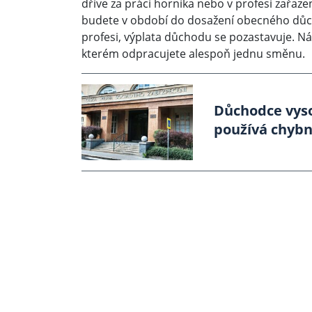
dříve za práci horníka nebo v profesi zařaze
budete v období do dosažení obecného důc
profesi, výplata důchodu se pozastavuje. Ná
kterém odpracujete alespoň jednu směnu.
Důchodce vysou
používá chyb