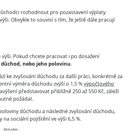
ůchodci rozhodnout pro pozastavení výplaty
i. Obvykle to souvisí s tím, že ještě dále pracují
 výši. Pokud chcete pracovat i po dosažení
ý důchod, nebo jeho polovinu
.
zí ke zvyšování důchodu za další práci, konkrétně za
centní výměra důchodu zvýší o 1,5 %
výpočtového
ýšení představovat přibližně 250 až 550 Kč, záleží
 nutné požádat.
ata poloviny důchodu a následné zvyšování důchodu,
na sociální pojištění ve výši 6,5 %.