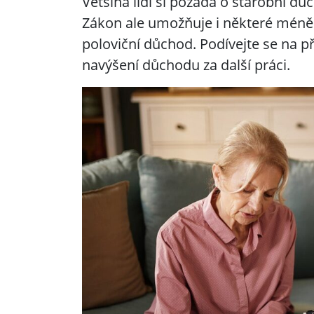
Většina lidí si požádá o starobní dů
Zákon ale umožňuje i některé méně
poloviční důchod. Podívejte se na př
navýšení důchodu za další práci.