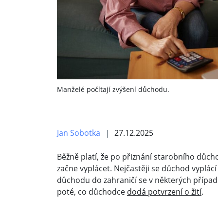
Manželé počítají zvýšení důchodu.
Jan Sobotka
27.12.2025
Běžně platí, že po přiznání starobního důc
začne vyplácet. Nejčastěji se důchod vyplácí
důchodu do zahraničí se v některých případe
poté, co důchodce
dodá potvrzení o žití
.