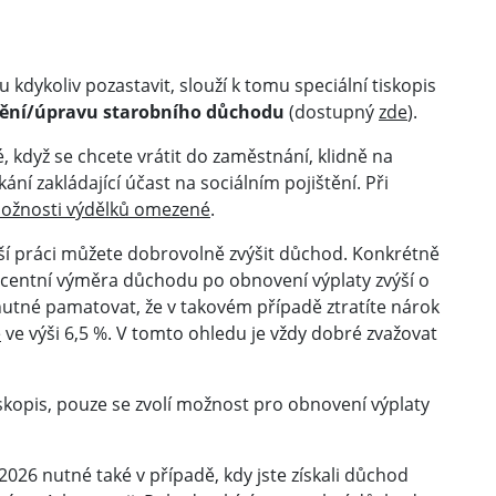
kdykoliv pozastavit, slouží k tomu speciální tiskopis
lnění/úpravu starobního důchodu
(dostupný
zde
).
 když se chcete vrátit do zaměstnání, klidně na
ní zakládající účast na sociálním pojištění. Při
ožnosti výdělků omezené
.
ší práci můžete dobrovolně zvýšit důchod. Konkrétně
ocentní výměra důchodu po obnovení výplaty zvýší o
nutné pamatovat, že v takovém případě ztratíte nárok
e
ve výši 6,5 %. V tomto ohledu je vždy dobré zvažovat
skopis, pouze se zvolí možnost pro obnovení výplaty
26 nutné také v případě, kdy jste získali důchod