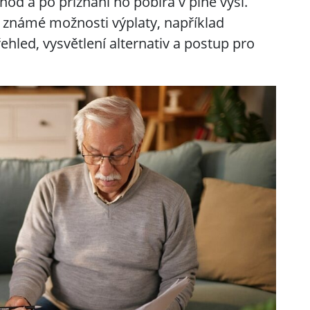
chod a po přiznání ho pobírá v plné výši.
 známé možnosti výplaty, například
ehled, vysvětlení alternativ a postup pro