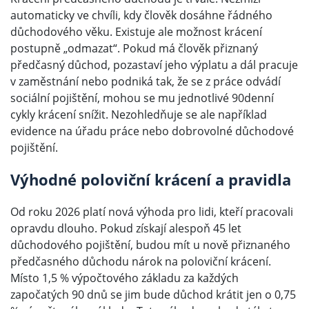
automaticky ve chvíli, kdy člověk dosáhne řádného
důchodového věku. Existuje ale možnost krácení
postupně „odmazat“. Pokud má člověk přiznaný
předčasný důchod, pozastaví jeho výplatu a dál pracuje
v zaměstnání nebo podniká tak, že se z práce odvádí
sociální pojištění, mohou se mu jednotlivé 90denní
cykly krácení snížit. Nezohledňuje se ale například
evidence na úřadu práce nebo dobrovolné důchodové
pojištění.
Výhodné poloviční krácení a pravidla
Od roku 2026 platí nová výhoda pro lidi, kteří pracovali
opravdu dlouho. Pokud získají alespoň 45 let
důchodového pojištění, budou mít u nově přiznaného
předčasného důchodu nárok na poloviční krácení.
Místo 1,5 % výpočtového základu za každých
započatých 90 dnů se jim bude důchod krátit jen o 0,75