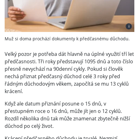
i
Muž si doma prochází dokumenty k předčasnému důchodu.
Velký pozor je potřeba dát hlavně na úplné využití tří let
předčasnosti. Tři roky představují 1095 dnů a toto číslo
přesně nevychází na 90denní cykly. Pokud si člověk
nechá přiznat předčasný důchod celé 3 roky před
řádným důchodovým věkem, započítá se mu 13 cyklů
krácení.
Když ale datum přiznání posune o 15 dnů, v
přestupném roce o 16 dnů, může jít jen o 12 cyklů.
Rozdíl několika dnů tak může znamenat zbytečně nižší
důchod po celý život.
Krácení předčasného důchodu je trvalé. Nezmizí