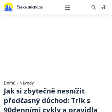
České důchody
Domů
»
Návody
Jak si zbytečně nesnížit
předčasný důchod: Trik s
90denními cykly a pravidla