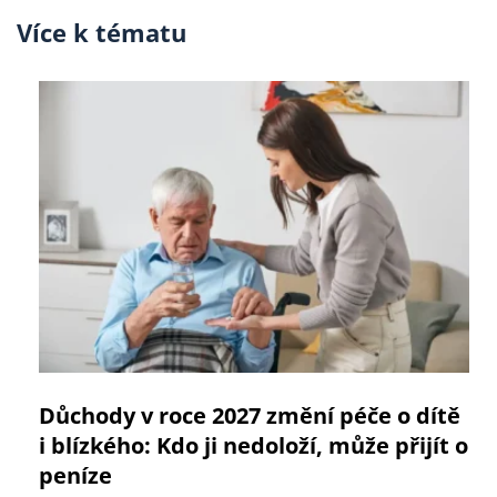
Více k tématu
Důchody v roce 2027 změní péče o dítě
i blízkého: Kdo ji nedoloží, může přijít o
peníze