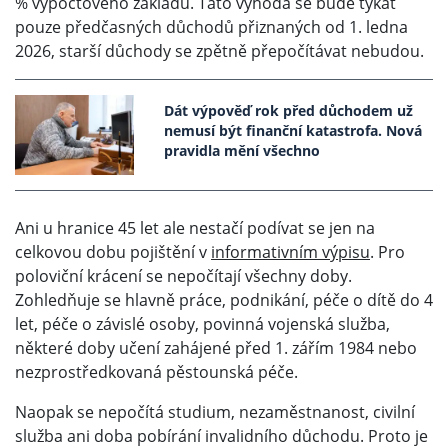
% výpočtového základu. Tato výhoda se bude týkat
pouze předčasných důchodů přiznaných od 1. ledna
2026, starší důchody se zpětně přepočítávat nebudou.
Dát výpověď rok před důchodem už
nemusí být finanční katastrofa. Nová
pravidla mění všechno
Ani u hranice 45 let ale nestačí podívat se jen na
celkovou dobu pojištění v
informativním výpisu
. Pro
poloviční krácení se nepočítají všechny doby.
Zohledňuje se hlavně práce, podnikání, péče o dítě do 4
let, péče o závislé osoby, povinná vojenská služba,
některé doby učení zahájené před 1. zářím 1984 nebo
nezprostředkovaná pěstounská péče.
Naopak se nepočítá studium, nezaměstnanost, civilní
služba ani doba pobírání invalidního důchodu. Proto je