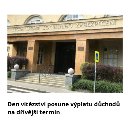
Den vítězství posune výplatu důchodů
na dřívější termín