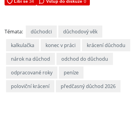
Vstup do diskuze
0
Témata:
důchodci
důchodový věk
kalkulačka
konec v práci
krácení důchodu
nárok na důchod
odchod do důchodu
odpracované roky
peníze
poloviční krácení
předčasný důchod 2026