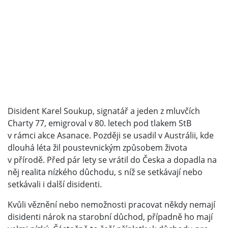
Disident Karel Soukup, signatář a jeden z mluvčích
Charty 77, emigroval v 80. letech pod tlakem StB
v rámci akce Asanace. Později se usadil v Austrálii, kde
dlouhá léta žil poustevnickým způsobem života
v přírodě. Před pár lety se vrátil do Česka a dopadla na
něj realita nízkého důchodu, s níž se setkávají nebo
setkávali i další disidenti.
Kvůli věznění nebo nemožnosti pracovat někdy nemají
disidenti nárok na starobní důchod, případně ho mají