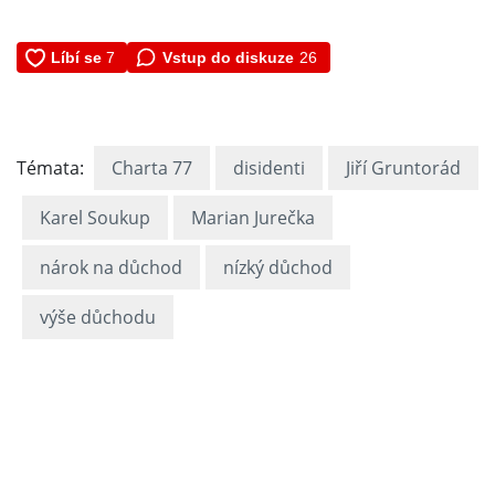
Vstup do diskuze
26
Témata:
Charta 77
disidenti
Jiří Gruntorád
Karel Soukup
Marian Jurečka
nárok na důchod
nízký důchod
výše důchodu