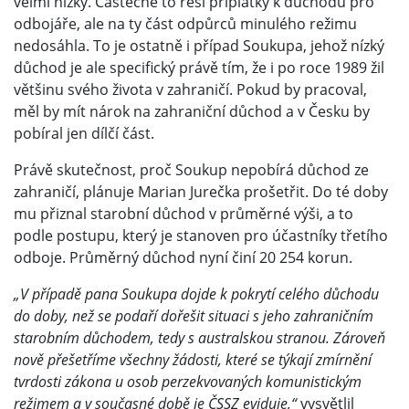
velmi nízký. Částečně to řeší příplatky k důchodu pro
odbojáře, ale na ty část odpůrců minulého režimu
nedosáhla. To je ostatně i případ Soukupa, jehož nízký
důchod je ale specifický právě tím, že i po roce 1989 žil
většinu svého života v zahraničí. Pokud by pracoval,
měl by mít nárok na zahraniční důchod a v Česku by
pobíral jen dílčí část.
Právě skutečnost, proč Soukup nepobírá důchod ze
zahraničí, plánuje Marian Jurečka prošetřit. Do té doby
mu přiznal starobní důchod v průměrné výši, a to
podle postupu, který je stanoven pro účastníky třetího
odboje. Průměrný důchod nyní činí 20 254 korun.
„V případě pana Soukupa dojde k pokrytí celého důchodu
do doby, než se podaří dořešit situaci s jeho zahraničním
starobním důchodem, tedy s australskou stranou. Zároveň
nově přešetříme všechny žádosti, které se týkají zmírnění
tvrdosti zákona u osob perzekvovaných komunistickým
režimem a v současné době je ČSSZ eviduje,“
vysvětlil