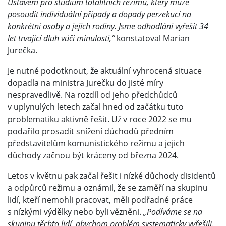
Ústavem pro studium totalitních režimů, který může
posoudit individuální případy a dopady perzekucí na
konkrétní osoby a jejich rodiny. Jsme odhodláni vyřešit 34
let trvající dluh vůči minulosti,“
konstatoval Marian
Jurečka.
Je nutné podotknout, že aktuální vyhrocená situace
dopadla na ministra Jurečku do jisté míry
nespravedlivě. Na rozdíl od jeho předchůdců
v uplynulých letech začal hned od začátku tuto
problematiku aktivně řešit. Už v roce 2022 se mu
podařilo prosadit
snížení důchodů předním
představitelům komunistického režimu a jejich
důchody začnou být kráceny od března 2024.
Letos v květnu pak začal řešit i nízké důchody disidentů
a odpůrců režimu a oznámil, že se zaměří na skupinu
lidí, kteří nemohli pracovat, měli podřadné práce
s nízkými výdělky nebo byli vězněni.
„Podíváme se na
skupinu těchto lidí, abychom problém systematicky vyřešili.