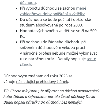
důchodu
.
Při výpočtu důchodu se začnou
méně
zohledňovat doby pojištění a výdělky
.
Do důchodu se bude počítat i doktorské
studium absolvované po roce 2009.
Hodnota výchovného za děti se sníží na 500
Kč.
Při odchodu do řádného důchodu při
sníženém důchodovém věku za práci
v náročné profesi nebude možné vykonávat
tuto náročnou práci. Detaily popisuje
tento
článek
.
Důchodovým změnám od roku 2026 se
věnuje
následující přehledový článek
.
TIP: Chcete mít jistotu, že přípravu na důchod nepodceníte?
Autor článku a šéfredaktor portálu České důchody David
Budai napsal příručku
Do důchodu bez nemilých