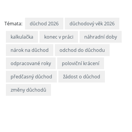
Témata:
důchod 2026
důchodový věk 2026
kalkulačka
konec v práci
náhradní doby
nárok na důchod
odchod do důchodu
odpracované roky
poloviční krácení
předčasný důchod
žádost o důchod
změny důchodů