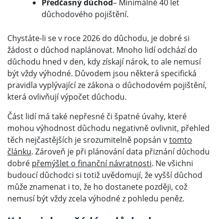
Předčasný důchod
– Minimálně 40 let
důchodového pojištění.
Chystáte-li se v roce 2026 do důchodu, je dobré si
žádost o důchod naplánovat. Mnoho lidí odchází do
důchodu hned v den, kdy získají nárok, to ale nemusí
být vždy výhodné. Důvodem jsou některá specifická
pravidla vyplývající ze zákona o důchodovém pojištění,
která ovlivňují výpočet důchodu.
Část lidí má také nepřesné či špatné úvahy, které
mohou výhodnost důchodu negativně ovlivnit, přehled
těch nejčastějších je srozumitelně popsán v
tomto
článku
. Zároveň je při plánování data přiznání důchodu
dobré
přemýšlet o finanční návratnosti
. Ne všichni
budoucí důchodci si totiž uvědomují, že vyšší důchod
může znamenat i to, že ho dostanete později, což
nemusí být vždy zcela výhodné z pohledu peněz.