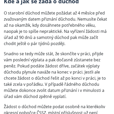
Kde a jak se žádá o důchod
O starobní důchod můžete požádat až 4 měsíce před
zvažovaným datem přiznání důchodu. Nemusíte čekat
až na okamžik, kdy dosáhnete potřebného věku,
naopak je to spíše nepraktické. Na vyřízení žádosti má
úřad až 90 dnů a samotný důchod pak může začít
chodit ještě o pár týdnů později.
Snadno se tedy může stát, že skončíte v práci, přijde
vám poslední výplata a pak dočasně zůstanete bez
peněz. Pokud podáte žádost dříve, začátek výplaty
důchodu plynule naváže na konec v práci. Jestli ale
chcete žádost o důchod řešit až po konci v práci, je to
také zcela v pořádku. V případě řádného důchodu
můžete dokonce zvolit datum přiznání i v minulosti a
úřad vám důchod zpětně vyplatí.
Žádost o důchod můžete podat osobně na kterékoliv
okresní pobočce ČSSZ, místní příslušnost už není