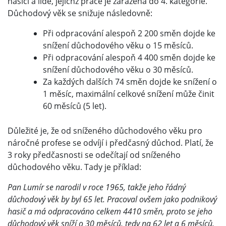
hasiči a lidé, jejichž práce je zařazena do 4. kategorie.
Důchodový věk se snižuje následovně:
Při odpracování alespoň 2 200 směn dojde ke
snížení důchodového věku o 15 měsíců.
Při odpracování alespoň 4 400 směn dojde ke
snížení důchodového věku o 30 měsíců.
Za každých dalších 74 směn dojde ke snížení o
1 měsíc, maximální celkové snížení může činit
60 měsíců (5 let).
Důležité je, že od sníženého důchodového věku pro
náročné profese se odvíjí i předčasný důchod. Platí, že
3 roky předčasnosti se odečítají od sníženého
důchodového věku. Tady je příklad:
Pan Lumír se narodil v roce 1965, takže jeho řádný
důchodový věk by byl 65 let. Pracoval ovšem jako podnikový
hasič a má odpracováno celkem 4410 směn, proto se jeho
důchodový věk sníží o 30 měsíců, tedy na 62 let a 6 měsíců.