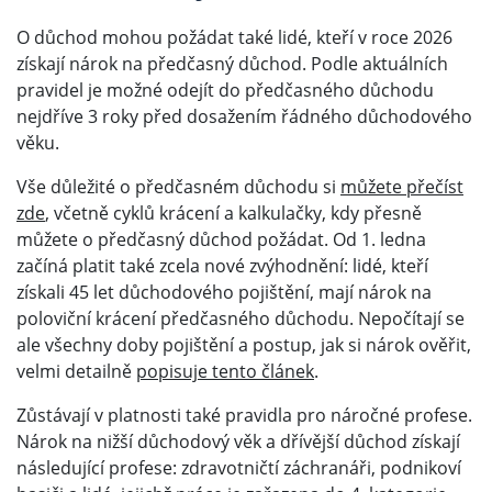
O důchod mohou požádat také lidé, kteří v roce 2026
získají nárok na předčasný důchod. Podle aktuálních
pravidel je možné odejít do předčasného důchodu
nejdříve 3 roky před dosažením řádného důchodového
věku.
Vše důležité o předčasném důchodu si
můžete přečíst
zde
, včetně cyklů krácení a kalkulačky, kdy přesně
můžete o předčasný důchod požádat. Od 1. ledna
začíná platit také zcela nové zvýhodnění: lidé, kteří
získali 45 let důchodového pojištění, mají nárok na
poloviční krácení předčasného důchodu. Nepočítají se
ale všechny doby pojištění a postup, jak si nárok ověřit,
velmi detailně
popisuje tento článek
.
Zůstávají v platnosti také pravidla pro náročné profese.
Nárok na nižší důchodový věk a dřívější důchod získají
následující profese: zdravotničtí záchranáři, podnikoví