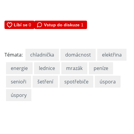
Vstup do diskuze
1
Témata:
chladnička
domácnost
elektřina
energie
lednice
mrazák
peníze
senioři
šetření
spotřebiče
úspora
úspory