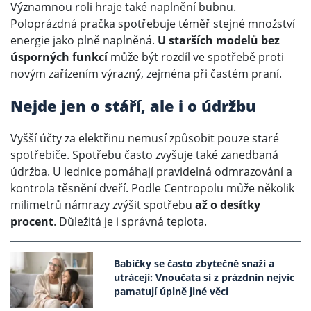
Významnou roli hraje také naplnění bubnu.
Poloprázdná pračka spotřebuje téměř stejné množství
energie jako plně naplněná.
U starších modelů bez
úsporných funkcí
může být rozdíl ve spotřebě proti
novým zařízením výrazný, zejména při častém praní.
Nejde jen o stáří, ale i o údržbu
Vyšší účty za elektřinu nemusí způsobit pouze staré
spotřebiče. Spotřebu často zvyšuje také zanedbaná
údržba. U lednice pomáhají pravidelná odmrazování a
kontrola těsnění dveří. Podle Centropolu může několik
milimetrů námrazy zvýšit spotřebu
až o desítky
procent
. Důležitá je i správná teplota.
Babičky se často zbytečně snaží a
utrácejí: Vnoučata si z prázdnin nejvíc
pamatují úplně jiné věci