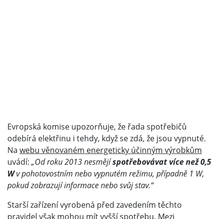
Evropská komise upozorňuje, že řada spotřebičů
odebírá elektřinu i tehdy, když se zdá, že jsou vypnuté.
Na
webu věnovaném energeticky účinným výrobkům
uvádí:
„Od roku 2013 nesmějí
spotřebovávat více než 0,5
W
v pohotovostním nebo vypnutém režimu, případně 1 W,
pokud zobrazují informace nebo svůj stav.“
Starší zařízení vyrobená před zavedením těchto
pravidel však mohou mít vyšší spotřebu. Mezi