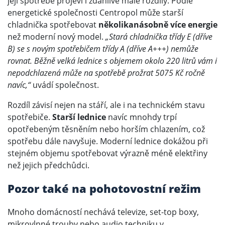
její spotřebě projeví i zdánlivě malé rozdíly. Podle
energetické společnosti Centropol může starší
chladnička spotřebovat
několikanásobně více energie
než moderní nový model.
„Stará chladnička třídy E (dříve
B) se s novým spotřebičem třídy A (dříve A+++) nemůže
rovnat. Běžně velká lednice s objemem okolo 220 litrů vám i
nepodchlazená může na spotřebě prožrat 5075 Kč ročně
navíc,“
uvádí společnost.
Rozdíl závisí nejen na stáří, ale i na technickém stavu
spotřebiče.
Starší lednice
navíc mnohdy trpí
opotřebeným těsněním nebo horším chlazením, což
spotřebu dále navyšuje. Moderní lednice dokážou při
stejném objemu spotřebovat výrazně méně elektřiny
než jejich předchůdci.
Pozor také na pohotovostní režim
Mnoho domácností nechává televize, set-top boxy,
mikrovlnné trouby nebo audio techniku v