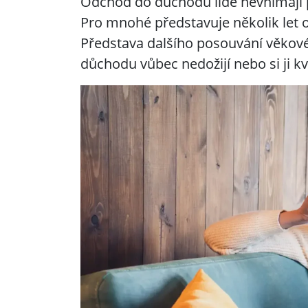
Odchod do důchodu lidé nevnímají p
Pro mnohé představuje několik let
Představa dalšího posouvání věkové 
důchodu vůbec nedožijí nebo si ji kvů