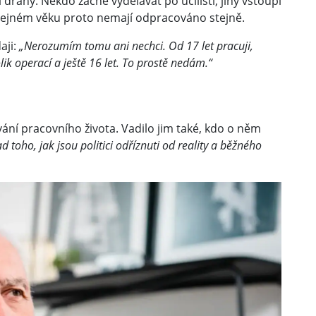
dráhy. Někdo začne vydělávat po učilišti, jiný vstoupí
stejném věku proto nemají odpracováno stejně.
aji:
„Nerozumím tomu ani nechci. Od 17 let pracuji,
ik operací a ještě 16 let. To prostě nedám.“
í pracovního života. Vadilo jim také, kdo o něm
d toho, jak jsou politici odříznuti od reality a běžného