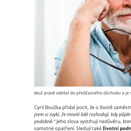
Muž právě odešel do předčasného důchodu a je 
Cyril Bouška přidal pocit, že o životě zaměst
jsem si zvykl, že movití lidé rozhodují, kdy půjd
podobně.“
Jeho slova vystihují nedůvěru, kte
samotné opatření. Sledují také
životní pod