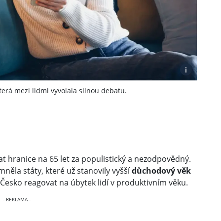
i
erá mezi lidmi vyvolala silnou debatu.
t hranice na 65 let za populistický a nezodpovědný.
ěla státy, které už stanovily vyšší
důchodový věk
í Česko reagovat na úbytek lidí v produktivním věku.