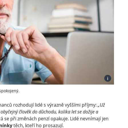
i
spokojený.
nanců rozhodují lidé s výrazně vyššími příjmy:
„Už
e obyčejný člověk do důchodu, kolika let se dožije a
rá se při změnách penzí opakuje. Lidé nevnímají jen
mínky
těch, kteří ho prosazují.