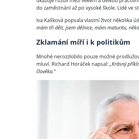
ukazuje rozdíl mezi věkem a délkou pracovní 
do zaměstnání až po vysoké škole. Lidé ve 
Iva Kašková popsala vlastní život několika úd
mám tři děti, jsem dělnice, mám maturitu, někol
Zklamání míří i k politikům
Mnohé nerozzlobilo pouze možné prodlužován
mluví. Richard Horáček napsal:
„Krásný příkla
člověka.“