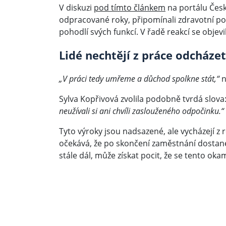
V diskuzi
pod tímto článkem
na portálu České
odpracované roky, připomínali zdravotní potíž
pohodlí svých funkcí. V řadě reakcí se objevi
Lidé nechtějí z práce odcháze
„V práci tedy umřeme a důchod spolkne stát,“
n
Sylva Kopřivová zvolila podobně tvrdá slova
neužívali si ani chvíli zaslouženého odpočinku.“
Tyto výroky jsou nadsazené, ale vycházejí z 
očekává, že po skončení zaměstnání dosta
stále dál, může získat pocit, že se tento okam