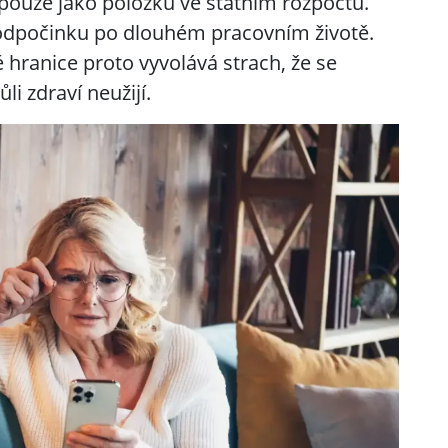
ouze jako položku ve státním rozpočtu.
 odpočinku po dlouhém pracovním životě.
hranice proto vyvolává strach, že se
li zdraví neužijí.