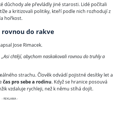
 důchody ale převládly jiné starosti. Lidé počítali
e a kritizovali politiky, kteří podle nich rozhodují z
la hořkost.
t rovnou do rakve
apsal Jose Rimacek.
:
„Asi chtějí, abychom naskakovali rovnou do truhly a
reálného strachu. Člověk odvádí pojistné desítky let a
ne
čas pro sebe a rodinu
. Když se hranice posouvá
žik vzdaluje rychleji, než k němu stíhá dojít.