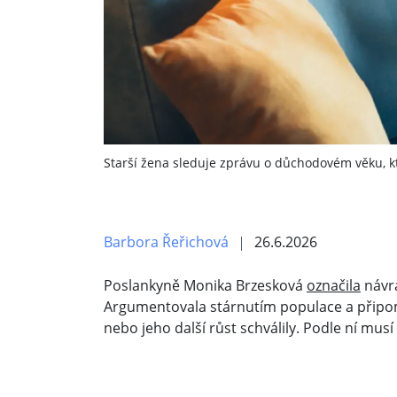
Starší žena sleduje zprávu o důchodovém věku, kt
Barbora Řeřichová
26.6.2026
Poslankyně Monika Brzesková
označila
návra
Argumentovala stárnutím populace a připomn
nebo jeho další růst schválily. Podle ní mus