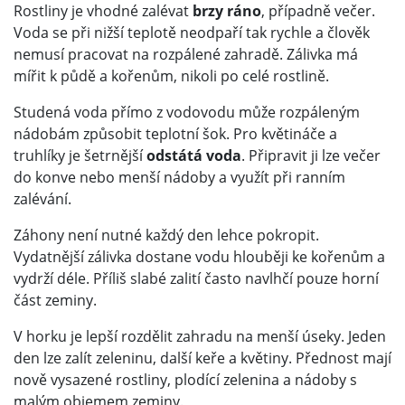
Rostliny je vhodné zalévat
brzy ráno
, případně večer.
Voda se při nižší teplotě neodpaří tak rychle a člověk
nemusí pracovat na rozpálené zahradě. Zálivka má
mířit k půdě a kořenům, nikoli po celé rostlině.
Studená voda přímo z vodovodu může rozpáleným
nádobám způsobit teplotní šok. Pro květináče a
truhlíky je šetrnější
odstátá voda
. Připravit ji lze večer
do konve nebo menší nádoby a využít při ranním
zalévání.
Záhony není nutné každý den lehce pokropit.
Vydatnější zálivka dostane vodu hlouběji ke kořenům a
vydrží déle. Příliš slabé zalití často navlhčí pouze horní
část zeminy.
V horku je lepší rozdělit zahradu na menší úseky. Jeden
den lze zalít zeleninu, další keře a květiny. Přednost mají
nově vysazené rostliny, plodící zelenina a nádoby s
malým objemem zeminy.