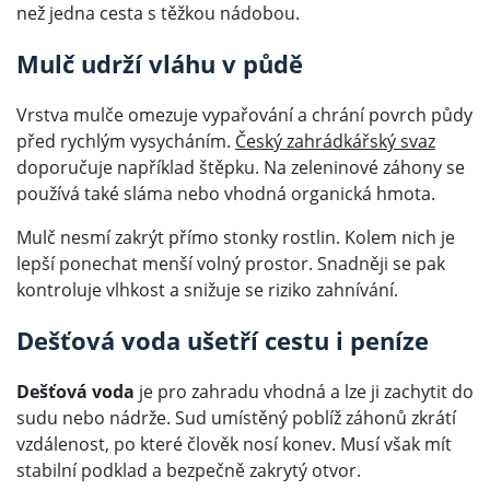
než jedna cesta s těžkou nádobou.
Mulč udrží vláhu v půdě
Vrstva mulče omezuje vypařování a chrání povrch půdy
před rychlým vysycháním.
Český zahrádkářský svaz
doporučuje například štěpku. Na zeleninové záhony se
používá také sláma nebo vhodná organická hmota.
Mulč nesmí zakrýt přímo stonky rostlin. Kolem nich je
lepší ponechat menší volný prostor. Snadněji se pak
kontroluje vlhkost a snižuje se riziko zahnívání.
Dešťová voda ušetří cestu i peníze
Dešťová voda
je pro zahradu vhodná a lze ji zachytit do
sudu nebo nádrže. Sud umístěný poblíž záhonů zkrátí
vzdálenost, po které člověk nosí konev. Musí však mít
stabilní podklad a bezpečně zakrytý otvor.