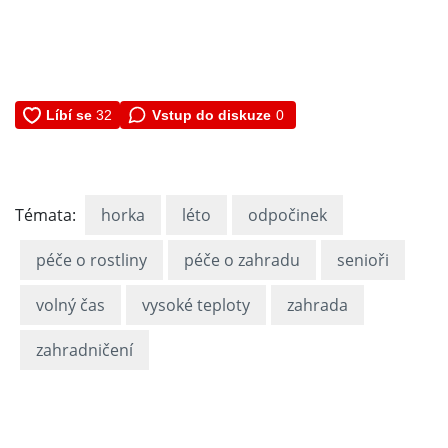
Vstup do diskuze
0
Témata:
horka
léto
odpočinek
péče o rostliny
péče o zahradu
senioři
volný čas
vysoké teploty
zahrada
zahradničení