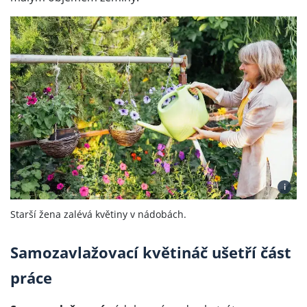
i
Starší žena zalévá květiny v nádobách.
Samozavlažovací květináč ušetří část
práce