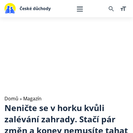
České důchody
Domů
»
Magazín
Neničte se v horku kvůli
zalévání zahrady. Stačí pár
změn a konev nemusíte tahat