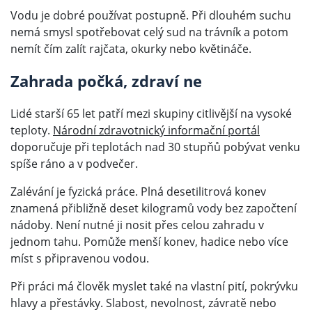
Vodu je dobré používat postupně. Při dlouhém suchu
nemá smysl spotřebovat celý sud na trávník a potom
nemít čím zalít rajčata, okurky nebo květináče.
Zahrada počká, zdraví ne
Lidé starší 65 let patří mezi skupiny citlivější na vysoké
teploty.
Národní zdravotnický informační portál
doporučuje při teplotách nad 30 stupňů pobývat venku
spíše ráno a v podvečer.
Zalévání je fyzická práce. Plná desetilitrová konev
znamená přibližně deset kilogramů vody bez započtení
nádoby. Není nutné ji nosit přes celou zahradu v
jednom tahu. Pomůže menší konev, hadice nebo více
míst s připravenou vodou.
Při práci má člověk myslet také na vlastní pití, pokrývku
hlavy a přestávky. Slabost, nevolnost, závratě nebo