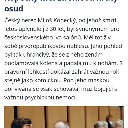
osud
Český herec Miloš Kopecký, od jehož smrti
letos uplynulo již 30 let, byl synonymem pro
československého lva salónů. Měl totiž v
sobě prvorepublikovou noblesu. Jeho pohled
byl tak uhrančivý, že se z něho ženám
podlamovala kolena a padala mu k nohám. S
bravurní lehkostí dokázal zahrát vážnou roli
stejně jako komickou. Pod jeho maskou
bonvivána se však schovával muž bojující s
vážnou psychickou nemocí.