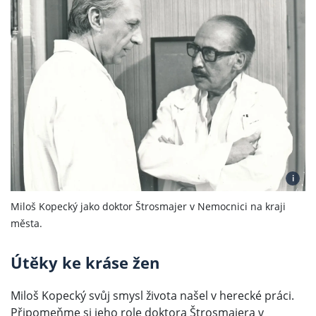
i
Miloš Kopecký jako doktor Štrosmajer v Nemocnici na kraji
města.
Útěky ke kráse žen
Miloš Kopecký svůj smysl života našel v herecké práci.
Připomeňme si jeho role doktora Štrosmajera v