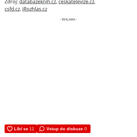
Zdroj:
databazeknih.cz
,
ceskatelevize.cz
,
csfd.cz,
iRozhlas.cz
Vstup do diskuze
0