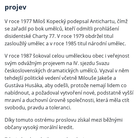
projev
V roce 1977 Miloš Kopecký podepsal Antichartu, čímž
se zařadil po bok umělců, kteří odmítli prohlášení
disidentské Charty 77. V roce 1979 obdržel titul
zasloužilý umělec a v roce 1985 titul národní umělec.
V roce 1987 šokoval celou uměleckou obec i veřejnost
svým odvážným projevem na IV. sjezdu Svazu
československých dramatických umělců. Vyzval v něm
tehdejší politické vedení včetně Milouše Jakeše a
Gustáva Husáka, aby odešli, protože nemají lidem co
nabídnout, a požadoval vytvoření nové, podstatně vyšší
mravní a duchovní úrovně společnosti, která měla ctít
svobodu, pravdu a toleranci.
Díky tomuto ostrému proslovu získal mezi běžnými
občany vysoký morální kredit.