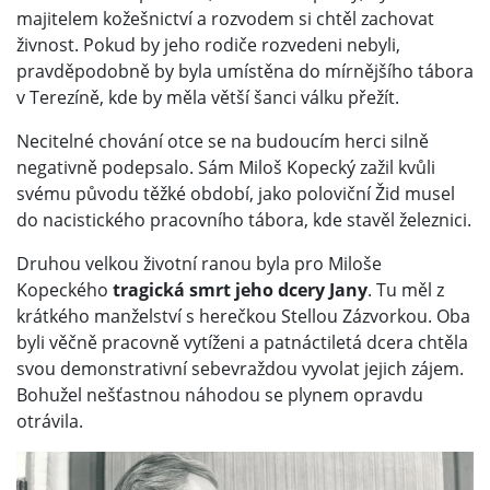
majitelem kožešnictví a rozvodem si chtěl zachovat
živnost. Pokud by jeho rodiče rozvedeni nebyli,
pravděpodobně by byla umístěna do mírnějšího tábora
v Terezíně, kde by měla větší šanci válku přežít.
Necitelné chování otce se na budoucím herci silně
negativně podepsalo. Sám Miloš Kopecký zažil kvůli
svému původu těžké období, jako poloviční Žid musel
do nacistického pracovního tábora, kde stavěl železnici.
Druhou velkou životní ranou byla pro Miloše
Kopeckého
tragická smrt jeho dcery Jany
. Tu měl z
krátkého manželství s herečkou Stellou Zázvorkou. Oba
byli věčně pracovně vytíženi a patnáctiletá dcera chtěla
svou demonstrativní sebevraždou vyvolat jejich zájem.
Bohužel nešťastnou náhodou se plynem opravdu
otrávila.