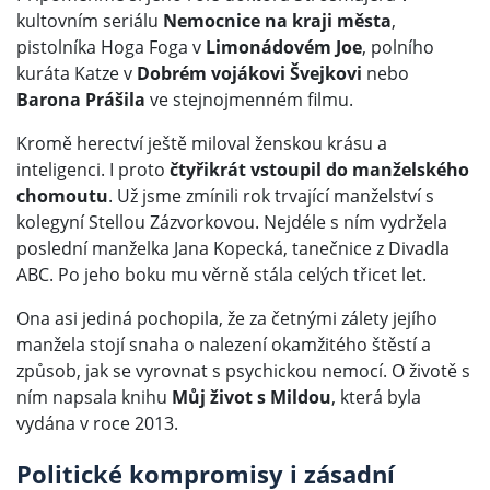
kultovním seriálu
Nemocnice na kraji města
,
pistolníka Hoga Foga v
Limonádovém Joe
, polního
kuráta Katze v
Dobrém vojákovi Švejkovi
nebo
Barona Prášila
ve stejnojmenném filmu.
Kromě herectví ještě miloval ženskou krásu a
inteligenci. I proto
čtyřikrát vstoupil do manželského
chomoutu
. Už jsme zmínili rok trvající manželství s
kolegyní Stellou Zázvorkovou. Nejdéle s ním vydržela
poslední manželka Jana Kopecká, tanečnice z Divadla
ABC. Po jeho boku mu věrně stála celých třicet let.
Ona asi jediná pochopila, že za četnými zálety jejího
manžela stojí snaha o nalezení okamžitého štěstí a
způsob, jak se vyrovnat s psychickou nemocí. O životě s
ním napsala knihu
Můj život s Mildou
, která byla
vydána v roce 2013.
Politické kompromisy i zásadní