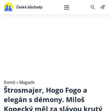
České důchody
Domů
»
Magazín
Štrosmajer, Hogo Fogo a
elegán s démony. Miloš
Kopecký měl za slávou krutý