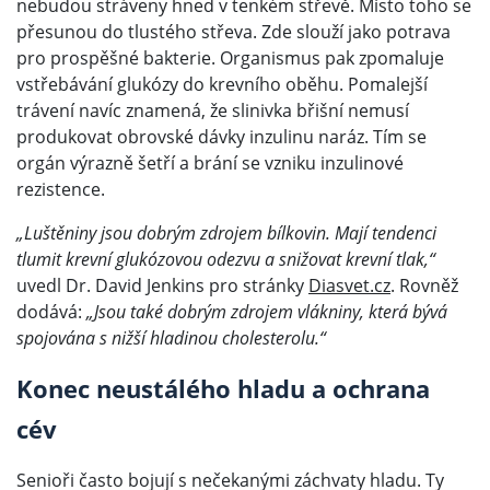
nebudou stráveny hned v tenkém střevě. Místo toho se
přesunou do tlustého střeva. Zde slouží jako potrava
pro prospěšné bakterie. Organismus pak zpomaluje
vstřebávání glukózy do krevního oběhu. Pomalejší
trávení navíc znamená, že slinivka břišní nemusí
produkovat obrovské dávky inzulinu naráz. Tím se
orgán výrazně šetří a brání se vzniku inzulinové
rezistence.
„Luštěniny jsou dobrým zdrojem bílkovin. Mají tendenci
tlumit krevní glukózovou odezvu a snižovat krevní tlak,“
uvedl Dr. David Jenkins pro stránky
Diasvet.cz
. Rovněž
dodává:
„Jsou také dobrým zdrojem vlákniny, která bývá
spojována s nižší hladinou cholesterolu.“
Konec neustálého hladu a ochrana
cév
Senioři často bojují s nečekanými záchvaty hladu. Ty