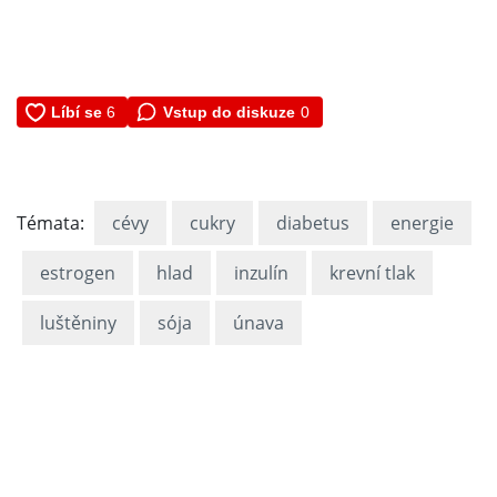
Vstup do diskuze
0
Témata:
cévy
cukry
diabetus
energie
estrogen
hlad
inzulín
krevní tlak
luštěniny
sója
únava