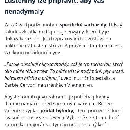
Luštěniny lze připravit, aby vás
nenadýmaly
Za zažívací potíže mohou
specifické sacharidy.
Lidský
žaludek zkrátka nedisponuje enzymy, které by je
dokázaly rozložit. Jejich zpracování tak zůstává na
bakteriích v tlustém střevě. A právě při tomto procesu
vzniknou nežádoucí plyny.
„Fazole obsahují oligosacharidy, což je typ sacharidu, který
tělo může těžko trávit. To může vést k nadýmání, plynatosti,
bolestem břicha a průjmu,“
uvedl nutriční specialista
Barbie Cervoni na stránkách
Vietnam.vn
.
Abyste tomuto jevu zabránili, je potřeba plodiny
dlouho namáčet před samotným vařením. Během
vaření se vyplatí
přidat bylinky
, které přirozeně tlumí
kvasné procesy ve střevech. Výborně se k tomu hodí
saturejka, majoránka, tymián nebo drcený kmín.