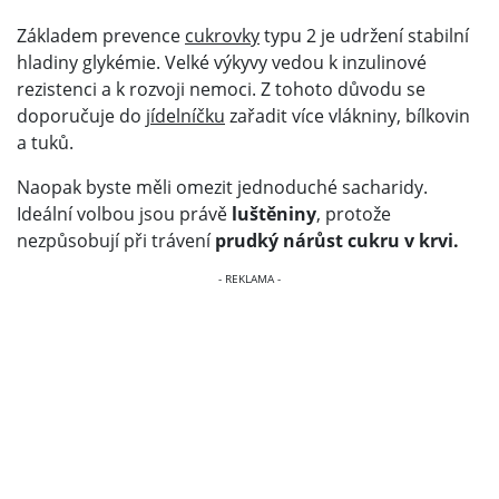
Základem prevence
cukrovky
typu 2 je udržení stabilní
hladiny glykémie. Velké výkyvy vedou k inzulinové
rezistenci a k rozvoji nemoci. Z tohoto důvodu se
doporučuje do
jídelníčku
zařadit více vlákniny, bílkovin
a tuků.
Naopak byste měli omezit jednoduché sacharidy.
Ideální volbou jsou právě
luštěniny
, protože
nezpůsobují při trávení
prudký nárůst cukru v krvi.