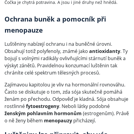
Čočka je chytrá potravina. A jsou i jiné druhy než hnědá.
Ochrana buněk a pomocník při
menopauze
Luštěniny nabízejí ochranu i na buněčné úrovni.
Obsahují totiž polyfenoly, známé jako
antioxidanty
. Ty
bojují s volnými radikály ovlivňujícími stárnutí buněk a
výskyt zánětů. Pravidelnou konzumací luštěnin tak
chráníte celé spektrum tělesných procesů.
Zajímavou kapitolou je vliv na hormonální rovnováhu.
Často se diskutuje o tom, zda sója skutečně pomáhá
ženám po přechodu. Odpověď je kladná. Sója obsahuje
rostlinné
fytoestrogeny
. Neboli látky podobné
ženským pohlavním hormonům
(estrogenům). Právě
o ně ženy během
menopauzy
přicházejí.