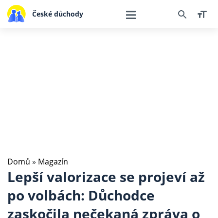
České důchody
Domů
»
Magazín
Lepší valorizace se projeví až
po volbách: Důchodce
zaskočila nečekaná zpráva o