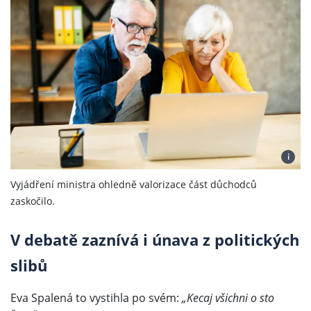
i
Vyjádření ministra ohledně valorizace část důchodců
zaskočilo.
V debatě zaznívá i únava z politických
slibů
Eva Spalená to vystihla po svém:
„Kecaj všichni o sto