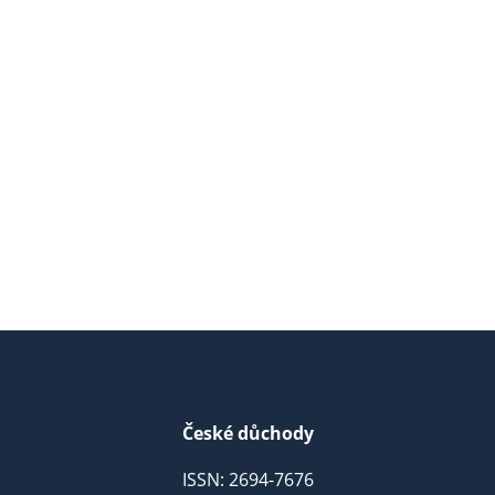
České důchody
ISSN: 2694-7676