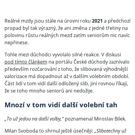
Reálné mzdy jsou stále na úrovni roku
2021
a předchozí
propad byl tak výrazný, že ani změna z jedné třetiny na
polovinu růstu reálných mezd zatím seniorům nic navíc
nepřinese.
Tohle mezi důchodci vyvolalo silné reakce. V diskusi
pod tímto článkem
na portálu České důchody zaznívalo
především rozčarování z toho, že slibovaná výhodnější
valorizace má dopadnout až v dalším volebním období.
Část lidí v tom vidí další odložený slib, jiní rovnou říkají,
že se toho mnoho seniorů ani nedožije.
Mnozí v tom vidí další volební tah
„To už jedou na další volby,“
poznamenal Miroslav Bilek.
Milan Svoboda to shrnul ještě úsečněji:
„Slibotechny už