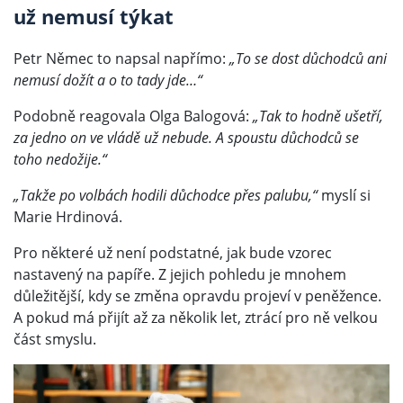
už nemusí týkat
Petr Němec to napsal napřímo:
„To se dost důchodců ani
nemusí dožít a o to tady jde…“
Podobně reagovala Olga Balogová:
„Tak to hodně ušetří,
za jedno on ve vládě už nebude. A spoustu důchodců se
toho nedožije.“
„Takže po volbách hodili důchodce přes palubu,“
myslí si
Marie Hrdinová.
Pro některé už není podstatné, jak bude vzorec
nastavený na papíře. Z jejich pohledu je mnohem
důležitější, kdy se změna opravdu projeví v peněžence.
A pokud má přijít až za několik let, ztrácí pro ně velkou
část smyslu.