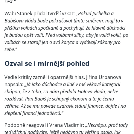
šest.“
Wabi Stanek přidal tvrdší vzkaz:
„Pokud Juchelka a
Babišova vláda bude pokračovat tímto směrem, mají to v
příštích volbách spočítané a pochybuji, že hlavně důchodci
je budou opět volit. Před volbami sliby, aby je voliči volili, po
volbách se starají jen o svá koryta a vydávají zákony pro
sebe.“
Ozval se i mírnější pohled
Vedle kritiky zazněl i opatrnější hlas. Jiřina Urbanová
napsala:
„Já jako důchodce a lidé v mé věkové kategorii
chápou, že z toho, co nám předala Fialova vláda, nelze
rozdávat. Pan Babiš je schopný ekonom a to je čemu
věříme. Až se mu povede ozdravit státní finance, dojde i na
zlepšení financí jednotlivců.“
Podobně reagoval i Vrana Vladimir:
„Nechápu, proč tady
teď všichni nadáváte. Ještě nedávno tu většina psala, jak