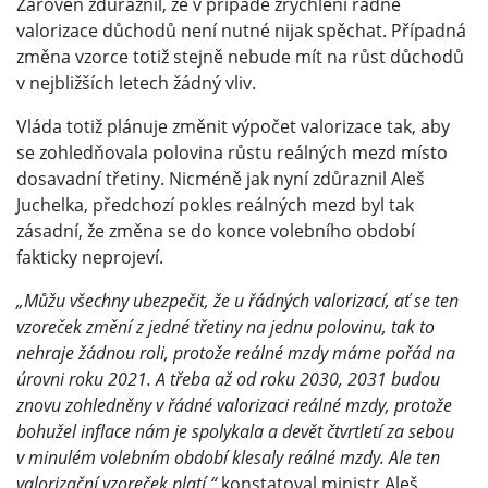
Zároveň zdůraznil, že v případě zrychlení řádné
valorizace důchodů není nutné nijak spěchat. Případná
změna vzorce totiž stejně nebude mít na růst důchodů
v nejbližších letech žádný vliv.
Vláda totiž plánuje změnit výpočet valorizace tak, aby
se zohledňovala polovina růstu reálných mezd místo
dosavadní třetiny. Nicméně jak nyní zdůraznil Aleš
Juchelka, předchozí pokles reálných mezd byl tak
zásadní, že změna se do konce volebního období
fakticky neprojeví.
„Můžu všechny ubezpečit, že u řádných valorizací, ať se ten
vzoreček změní z jedné třetiny na jednu polovinu, tak to
nehraje žádnou roli, protože reálné mzdy máme pořád na
úrovni roku 2021. A třeba až od roku 2030, 2031 budou
znovu zohledněny v řádné valorizaci reálné mzdy, protože
bohužel inflace nám je spolykala a devět čtvrtletí za sebou
v minulém volebním období klesaly reálné mzdy. Ale ten
valorizační vzoreček platí,“
konstatoval ministr Aleš