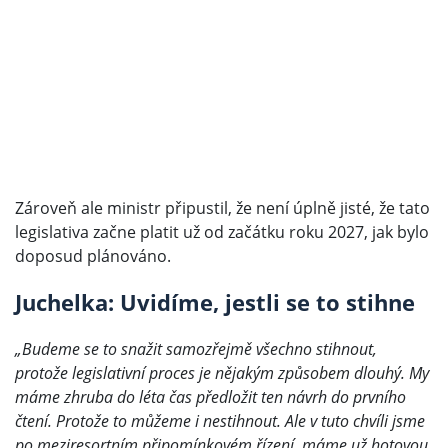
Zároveň ale ministr připustil, že není úplně jisté, že tato
legislativa začne platit už od začátku roku 2027, jak bylo
doposud plánováno.
Juchelka: Uvidíme, jestli se to stihne
„Budeme se to snažit samozřejmě všechno stihnout,
protože legislativní proces je nějakým způsobem dlouhý. My
máme zhruba do léta čas předložit ten návrh do prvního
čtení. Protože to můžeme i nestihnout. Ale v tuto chvíli jsme
po meziresortním připomínkovém řízení, máme už hotovou