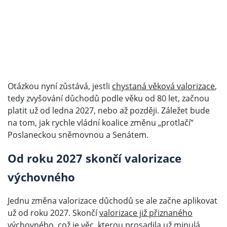
Otázkou nyní zůstává, jestli
chystaná věková valorizace
,
tedy zvyšování důchodů podle věku od 80 let, začnou
platit už od ledna 2027, nebo až později. Záležet bude
na tom, jak rychle vládní koalice změnu „protlačí“
Poslaneckou sněmovnou a Senátem.
Od roku 2027 skončí valorizace
výchovného
Jednu změna valorizace důchodů se ale začne aplikovat
už od roku 2027. Skončí
valorizace již přiznaného
výchovného
, což je věc, kterou prosadila už minulá