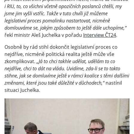
i RIU, to, co všichni včetně opozičních poslanců chtěli, my
jsme jim vyšli vstříc. Takže v tuto chvíli již můžeme
legislativní proces pomalinku nastartovat, nicméně
domlouváme se, jakým způsobem to ještě dále uchopíme,“
řekl ministr Aleš Juchelka v pořadu
Interview ČT24
.
Osobně by rád stihl dokončit legislativní proces co
nejdříve, nicméně politická realita ještě může vše
zkomplikovat.
„Já to chci takhle udělat, udělám to co
nejdříve, chci to dát na vládu. Uvidíme, zda-li se to takto
stihne, jak se domluvíme ještě v rámci koalice s těmi dalšími
změnami, které jsou také důležité v důchodech,“
nastínil
situaci Juchelka.