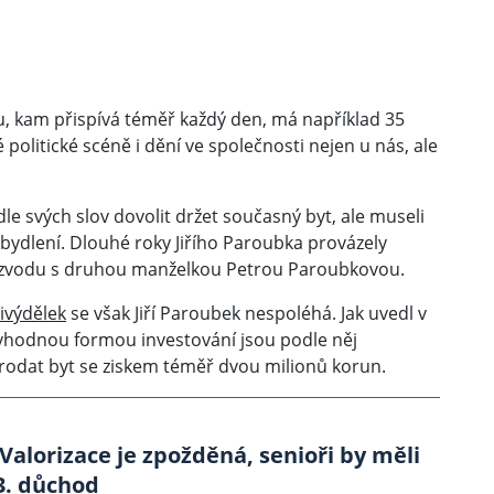
oku, kam přispívá téměř každý den, má například 35
é politické scéně i dění ve společnosti nejen u nás, ale
le svých slov dovolit držet současný byt, ale museli
ydlení. Dlouhé roky Jiřího Paroubka provázely
ozvodu s druhou manželkou Petrou Paroubkovou.
ivýdělek
se však Jiří Paroubek nespoléhá. Jak uvedl v
hodnou formou investování jsou podle něj
prodat byt se ziskem téměř dvou milionů korun.
 Valorizace je zpožděná, senioři by měli
3. důchod