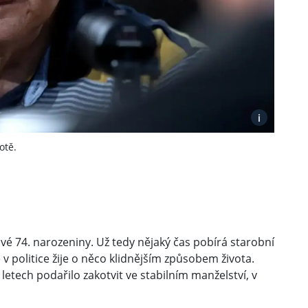
i
otě.
své 74. narozeniny. Už tedy nějaký čas pobírá starobní
 v politice žije o něco klidnějším způsobem života.
letech podařilo zakotvit ve stabilním manželství, v