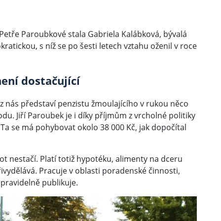
Petře Paroubkové stala Gabriela Kalábková, bývalá
atickou, s níž se po šesti letech vztahu oženil v roce
ní dostačující
 nás představí penzistu žmoulajícího v rukou něco
. Jiří Paroubek je i díky příjmům z vrcholné politiky
Ta se má pohybovat okolo 38 000 Kč, jak dopočítal
ot nestačí. Platí totiž hypotéku, alimenty na dceru
řivydělává. Pracuje v oblasti poradenské činnosti,
pravidelně publikuje.