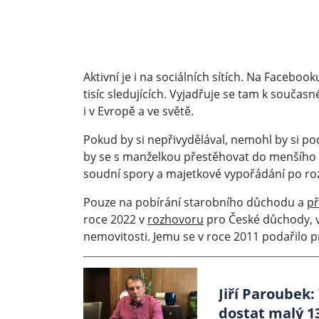
Aktivní je i na sociálních sítích. Na Facebo
tisíc sledujících. Vyjadřuje se tam k současn
i v Evropě a ve světě.
Pokud by si nepřivydělával, nemohl by si pod
by se s manželkou přestěhovat do menšího b
soudní spory a majetkové vypořádání po r
Pouze na pobírání starobního důchodu a
př
roce 2022 v
rozhovoru
pro České důchody, v
nemovitosti. Jemu se v roce 2011 podařilo 
Jiří Paroubek:
dostat malý 1