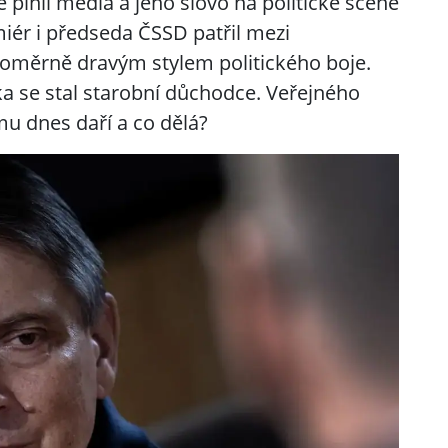
 plnil média a jeho slovo na politické scéně
iér i předseda ČSSD patřil mezi
 poměrně dravým stylem politického boje.
bka se stal starobní důchodce. Veřejného
 mu dnes daří a co dělá?