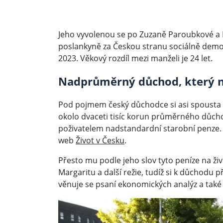
Jeho vyvolenou se po Zuzaně Paroubkové a 
poslankyně za Českou stranu sociálně demokr
2023. Věkový rozdíl mezi manželi je 24 let.
Nadprůměrný důchod, který ne
Pod pojmem český důchodce si asi spousta z
okolo dvaceti tisíc korun průměrného důchodu
poživatelem nadstandardní starobní penze. 
web
Život v Česku
.
Přesto mu podle jeho slov tyto peníze na živ
Margaritu a další režie, tudíž si k důchodu p
věnuje se psaní ekonomických analýz a také 