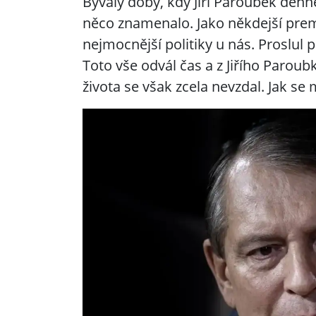
Bývaly doby, kdy Jiří Paroubek denně
něco znamenalo. Jako někdejší prem
nejmocnější politiky u nás. Proslul
Toto vše odvál čas a z Jiřího Parou
života se však zcela nevzdal. Jak se