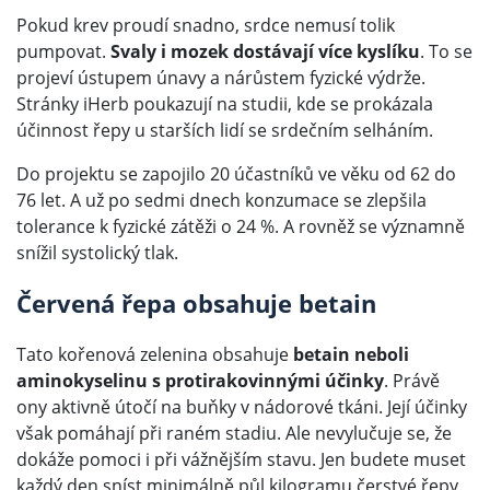
Pokud krev proudí snadno, srdce nemusí tolik
pumpovat.
Svaly i mozek dostávají více kyslíku
. To se
projeví ústupem únavy a nárůstem fyzické výdrže.
Stránky iHerb poukazují na studii, kde se prokázala
účinnost řepy u starších lidí se srdečním selháním.
Do projektu se zapojilo 20 účastníků ve věku od 62 do
76 let. A už po sedmi dnech konzumace se zlepšila
tolerance k fyzické zátěži o 24 %. A rovněž se významně
snížil systolický tlak.
Červená řepa obsahuje betain
Tato kořenová zelenina obsahuje
betain neboli
aminokyselinu s protirakovinnými účinky
. Právě
ony aktivně útočí na buňky v nádorové tkáni. Její účinky
však pomáhají při raném stadiu. Ale nevylučuje se, že
dokáže pomoci i při vážnějším stavu. Jen budete muset
každý den sníst minimálně půl kilogramu čerstvé řepy.