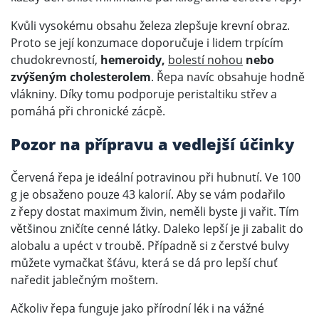
Kvůli vysokému obsahu železa zlepšuje krevní obraz.
Proto se její konzumace doporučuje i lidem trpícím
chudokrevností,
hemeroidy,
bolestí nohou
nebo
zvýšeným cholesterolem
. Řepa navíc obsahuje hodně
vlákniny. Díky tomu podporuje peristaltiku střev a
pomáhá při chronické zácpě.
Pozor na přípravu a vedlejší účinky
Červená řepa je ideální potravinou při hubnutí. Ve 100
g je obsaženo pouze 43 kalorií. Aby se vám podařilo
z řepy dostat maximum živin, neměli byste ji vařit. Tím
většinou zničíte cenné látky. Daleko lepší je ji zabalit do
alobalu a upéct v troubě. Případně si z čerstvé bulvy
můžete vymačkat šťávu, která se dá pro lepší chuť
naředit jablečným moštem.
Ačkoliv řepa funguje jako přírodní lék i na vážné