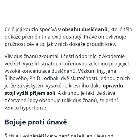
Celé její kouzlo spočívá
v obsahu dusičnanů,
které tělo
dokáže přeměnit na oxid dusnatý. Právě on ovlivňuje
pružnost cév a to, jak v nich dokáže proudit krev.
Vliv dusičnanů zkoumali i čeští odborníci z Akademie
věd ČR. Využili listnatou i kořenovou zeleninu pro jejich
vysoké koncentrace dusičnanů. Výzkum Ing. Jana
Šilhavého, Ph.D., odhalil dvě skutečnosti. Jednou z nich
je, že za výskytem vysokého krevního tlaku
opravdu
stojí vyšší příjem soli
. A druhou je fakt, že šťáva
z červené řepy obsahuje tolik dusičnanů, že brání
vzniku hypertenze.
Bojuje proti únavě
Širší a uvolněnější
cévy
nepřinášejí jen úlevu od