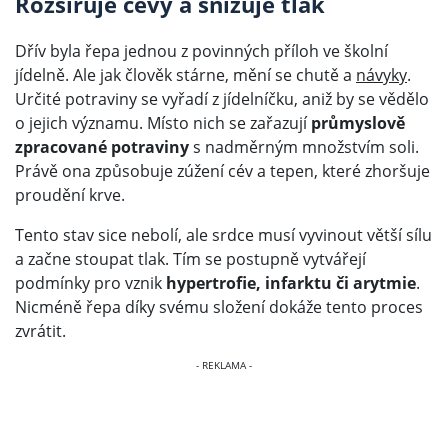
Rozšiřuje cévy a snižuje tlak
Dřív byla řepa jednou z povinných příloh ve školní
jídelně. Ale jak člověk stárne, mění se chutě a
návyky
.
Určité potraviny se vyřadí z jídelníčku, aniž by se vědělo
o jejich významu. Místo nich se zařazují
průmyslově
zpracované potraviny
s nadměrným množstvím soli.
Právě ona způsobuje zúžení cév a tepen, které zhoršuje
proudění krve.
Tento stav sice nebolí, ale srdce musí vyvinout větší sílu
a začne stoupat tlak. Tím se postupně vytvářejí
podmínky pro vznik
hypertrofie, infarktu či arytmie
.
Nicméně řepa díky svému složení dokáže tento proces
zvrátit.