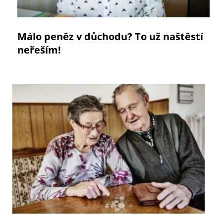
Málo peněz v důchodu? To už naštěstí
neřeším!