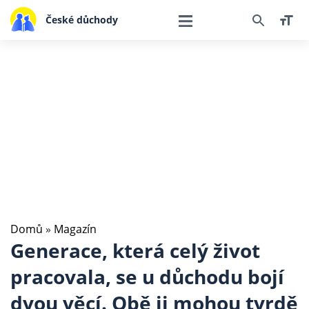
České důchody
Domů
»
Magazín
Generace, která celý život
pracovala, se u důchodu bojí
dvou věcí. Obě ji mohou tvrdě