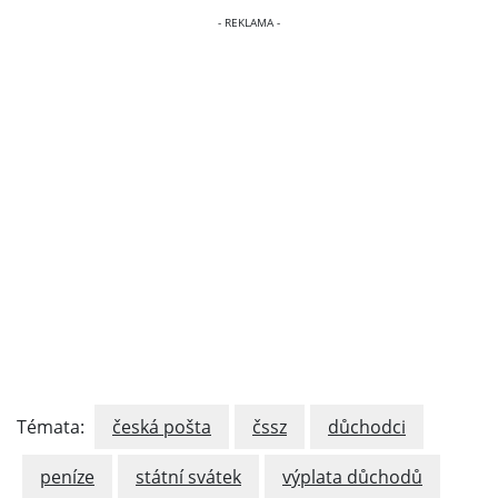
Témata:
česká pošta
čssz
důchodci
peníze
státní svátek
výplata důchodů