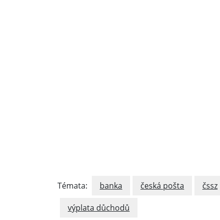
Témata:
banka
česká pošta
čssz
výplata důchodů