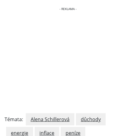
Témata:
Alena Schillerová
důchody
energie
inflace
peníze