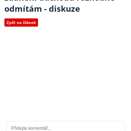
odmítám - diskuze
Zpět na článek