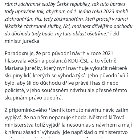
rámci záchranné služby České republiky, tak tuto úpravu
tady upravíme tak, abychom od 1. ledna roku 2023 mohli
záchranářům říci, tedy záchranářům, kteří pracují v rámci
lékařské záchranné služby, říci, možnost dřívějšího odchodu
do důchodu tady bude, my tuto oblast ošetříme,“
řekl
ministr Jurečka.
Paradoxní je, že pro původní návrh v roce 2021
hlasovala většina poslanců KDU-ČSL, a to včetně
Mariana Jurečky, který nyní navrhuje vyloučit některé
skupiny lidí, kterých se výhoda týká. Jeho původní vůlí
bylo, aby šli do důchodu dříve právě i hasiči nebo
policisté, v jeho současném návrhu ale přesně těmto
skupinám právo odebírá.
Z připomínkového řízení k tomuto návrhu navíc zatím
vyplývá, že na něm nepanuje shoda. Některá klíčová
ministerstva totiž vyjádřila nesouhlas s návrhem a mají
k němu zásadní výhrady. Jde například o ministerstvo