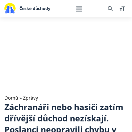
České důchody
Domů
»
Zprávy
Záchranáři nebo hasiči zatím
dřívější důchod nezískají.
Poslanci neopravili chybu v