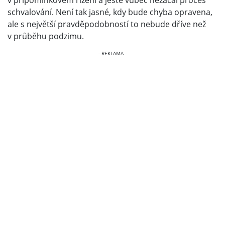
v připomínkovém řízení a ještě vůbec nezačal proces
schvalování. Není tak jasné, kdy bude chyba opravena,
ale s největší pravděpodobností to nebude dříve než
v průběhu podzimu.