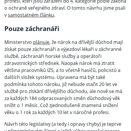
profesí, kteří jsou zařazení do 4. kategorie podle zákona
o ochraně veřejného zdraví. O tomto návrhu jsme psali
v
samostatném článku
.
Pouze záchranáři
Ministerstvo
plánuje
, že nárok na dřívější důchod mají
získat pouze záchranáři a výjezdoví lékaři v záchranné
službě, záchranáři horské služby a operátoři
zdravotnických středisek. Naopak nárok má ztratit
většina pracovníků IZS, a to včetně hasičů, policistů a
dalších složek systému. Upravena má být také
podmínka tohoto nároku, již nebude stačit 20 let ve
službě pro získání dřívějšího důchodu, ale nově se má
za každých 184 odpracovaných směn důchodový věk
snížit o 1 měsíc. Což zjednodušeně znamená snížení
věku o 1 rok za každých 10 let v náročné profesi.
Návrh této legislativy (a tedy i opravy chyby) je teprve