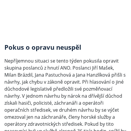
Pokus o opravu neuspěl
Nepříjemnou situaci se tento týden pokusila opravit
skupina poslanců z hnutí ANO. Poslanci Jiří Mašek,
Milan Brázdil, Jana Pastuchová a Jana Hanzlíková přišli s
návrhy, jak chybu v zákoně opravit. Při hlasování o jiné
důchodové legislativě předložili své pozměňovací
návrhy. V jednom návrhu by nárok na dřívější důchod
získali hasiči, policisté, záchranáři a operátoři
operačních středisek, ve druhém návrhu by se výčet
omezoval jen na záchranáře, členy horské služby a
operátory zdravotnických středisek. Pokud by tito
pracovníci byli ve službě alespoň 36 tisíc hodin, snížil by