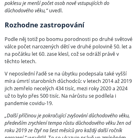
poklesu je menší počet osob nově vstupujících do
důchodového věku,“
uvedl.
Rozhodne zastropování
Podle něj totiž po boomu porodnosti po druhé světové
válce počet narozených dětí ve druhé polovině 50. let a
na počátku let 60. zase klesl, což se odráží právě v
těchto letech.
V neposlední řadě se na úbytku podepsala také vyšší
míra úmrtí starobních důchodců: v letech 2014 až 2019
jich zemřelo necelých 434 tisíc, mezi roky 2020 a 2024
už to bylo přes 500 tisíc. Na nárůstu se podílela i
pandemie covidu-19.
„Další příčinou je pokračující zvyšování důchodového věku,
především zrychlení tempa růstu důchodového věku žen od
roku 2019 ze čtyř na šest měsíců pro každý další ročník
narození,“
vysvětlil. To se ukazuje právě ve zmíněném