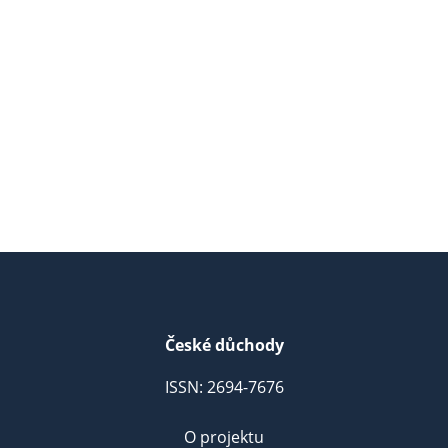
České důchody
ISSN: 2694-7676
O projektu