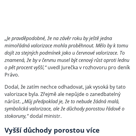
„Je pravděpodobné, že na závěr roku by ještě jedna
mimořádná valorizace mohla proběhnout. Mělo by k tomu
dojít za stejných podmínek jako u červnové valorizace. To
znamená, že by v červnu musel být cenový růst oproti lednu
o pět procent vyšší,“
uvedl Jurečka v rozhovoru pro deník
Právo.
Dodal, že zatím nechce odhadovat, jak vysoká by tato
valorizace byla. Zřejmě ale nepůjde o zanedbatelný
nárůst.
„Můj předpoklad je, že to nebude žádná malá,
symbolická valorizace, ale že důchody porostou řádově o
stokoruny,“
dodal ministr.
Vyšší důchody porostou více