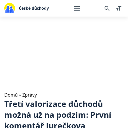
České důchody
Domů
»
Zprávy
Třetí valorizace důchodů
možná už na podzim: První
komentář Jurečkova