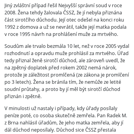
Jiný zvláštní případ řešil Nejvyšší správní soud v roce
2008. Žena tehdy žalovala ČSSZ, že jí nebyla přiznána
část sirotčího důchodu. Její otec odešel na konci roku
1992 z domova a už se nevrátil, takže její matka podala
v roce 1995 návrh na prohlášení muže za mrtvého.
Soudům ale trvalo bezmála 10 let, než v roce 2005 vydal
rozhodnutí a opravdu muže prohlásil za mrtvého. Úřad
tedy přiznal ženě sirotčí důchod, ale zároveň uvedl, že
na zpětný doplatek před rokem 2002 nemá nárok,
protože je záležitost promlčená (ze zákona je promlčení
po 3 letech). Žena se bránila tím, že nemůže ze letité
soudní průtahy, a proto by jí měl být sirotčí důchod
přiznán i zpětně.
V minulosti už nastaly i případy, kdy úřady posílaly
peníze poté, co osoba skutečně zemřela. Pan Radek M.
z Brna nahlásil úřadům, že jeho matka zemřela, aby jí
dál důchod neposílaly. Důchod sice ČSSZ přestala