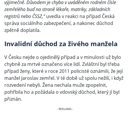
výjimečně. Důvodem je chyba v uváděném rodném čísle
zemřelého buď na straně lékaře, matriky, základních
registrů nebo ČSSZ,“
uvedla v reakci na případ Česká
správa sociálního zabezpečení, a nakonec důchod
zpětně doplatila.
Invalidní důchod za živého manžela
V Česku nejde o ojedinělý případ a v minulosti už bylo
chybně za mrtvé označeno více lidí. Zvláštní byl třeba
případ ženy, které v roce 2011 policisté oznámili, že její
manžel Jaroslav zemřel. V té době už spolu nežili, i když
rozvedení nebyli. Žena nechala muže zpopelnit,
pohřbila ho a požádala o vdovský důchod, který jí byl
přiznán.