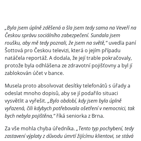
„Byla jsem úplně zděšená a šla jsem tedy sama na Veveří na
Českou správu sociálního zabezpečení. Sundala jsem
roušku, aby mě tedy poznali, že jsem na světě,“
uvedla paní
Šottová pro Českou televizi, která o jejím případu
natáčela reportáž. A dodala, že její trable pokračovaly,
protože byla odhlášena ze zdravotní pojišťovny a byl jí
zablokován účet v bance.
Musela proto absolvovat desítky telefonátů s úřady a
odeslat mnoho dopisů, aby se jí podařilo situaci
vysvětlit a vyřešit.
„Bylo období, kdy jsem byla úplně
vyřazená, čili kdybych potřebovala ošetření v nemocnici, tak
bych nebyla pojištěna,“
říká seniorka z Brna.
Za vše mohla chyba úředníka.
„Tento typ pochybení, tedy
zastavení výplaty z důvodu úmrtí žijícímu klientovi, se stává