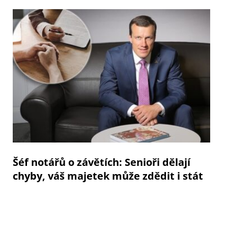
Šéf notářů o závětích: Senioři dělají
chyby, váš majetek může zdědit i stát