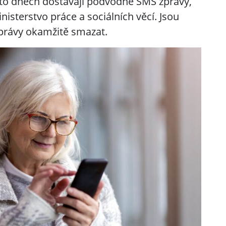
hto dnech dostávají podvodné SMS zprávy,
inisterstvo práce a sociálních věcí. Jsou
zprávy okamžitě smazat.