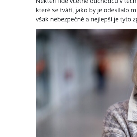
Někteří lidé včetně důchodců v těc
které se tváří, jako by je odesílalo m
však nebezpečné a nejlepší je tyto 