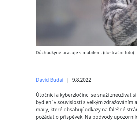
Důchodkyně pracuje s mobilem. (ilustrační foto)
David Budai
9.8.2022
Útočníci a kyberzločinci se snaží zneužívat 
bydlení v souvislosti s velkým zdražováním 
maily, které obsahují odkazy na falešné strá
požádat o příspěvek. Na podvody upozornilo 