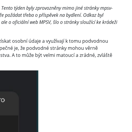
Tento týden byly zprovozněny mimo jiné stránky mpsv-
ůže požádat třeba o příspěvek na bydlení. Odkaz byl
le o oficiální web MPSV, šlo o stránky sloužící ke krádeži
získat osobní údaje a využívají k tomu podvodnou
zpečné je, že podvodné stránky mohou věrně
rstva. A to může být velmi matoucí a zrádné, zvláště