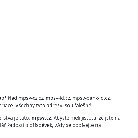
říklad mpsv-cz.cz, mpsv-id.cz, mpsv-bank-id.cz,
riace. Všechny tyto adresy jsou falešné.
rstva je tato:
mpsv.cz
. Abyste měli jistotu, že jste na
ř žádosti o příspěvek, vždy se podívejte na