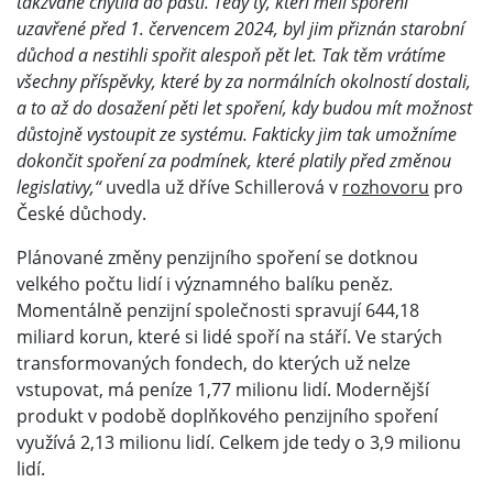
takzvaně chytila do pasti. Tedy ty, kteří měli spoření
uzavřené před 1. červencem 2024, byl jim přiznán starobní
důchod a nestihli spořit alespoň pět let. Tak těm vrátíme
všechny příspěvky, které by za normálních okolností dostali,
a to až do dosažení pěti let spoření, kdy budou mít možnost
důstojně vystoupit ze systému. Fakticky jim tak umožníme
dokončit spoření za podmínek, které platily před změnou
legislativy,“
uvedla už dříve Schillerová v
rozhovoru
pro
České důchody.
Plánované změny penzijního spoření se dotknou
velkého počtu lidí i významného balíku peněz.
Momentálně penzijní společnosti spravují 644,18
miliard korun, které si lidé spoří na stáří. Ve starých
transformovaných fondech, do kterých už nelze
vstupovat, má peníze 1,77 milionu lidí. Modernější
produkt v podobě doplňkového penzijního spoření
využívá 2,13 milionu lidí. Celkem jde tedy o 3,9 milionu
lidí.