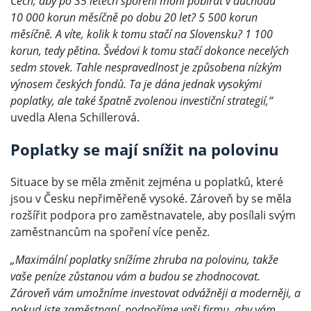
Čech, aby po 35 letech spoření mohl pobírat v důchodu
10 000 korun měsíčně po dobu 20 let? 5 500 korun
měsíčně. A víte, kolik k tomu stačí na Slovensku? 1 100
korun, tedy pětina. Švédovi k tomu stačí dokonce necelých
sedm stovek. Tahle nespravedlnost je způsobena nízkým
výnosem českých fondů. Ta je dána jednak vysokými
poplatky, ale také špatně zvolenou investiční strategií,“
uvedla Alena Schillerová.
Poplatky se mají snížit na polovinu
Situace by se měla změnit zejména u poplatků, které
jsou v Česku nepřiměřeně vysoké. Zároveň by se měla
rozšířit podpora pro zaměstnavatele, aby posílali svým
zaměstnancům na spoření více peněz.
„Maximální poplatky snížíme zhruba na polovinu, takže
vaše peníze zůstanou vám a budou se zhodnocovat.
Zároveň vám umožníme investovat odvážněji a moderněji, a
pokud jste zaměstnaní, podpoříme vaši firmu, aby vám