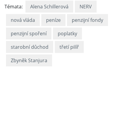
Témata:
Alena Schillerová
NERV
nová vláda
peníze
penzijní fondy
penzijní spoření
poplatky
starobní důchod
třetí pilíř
Zbyněk Stanjura