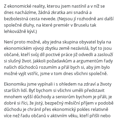
Z ekonomické reality, kterou jsem nastínil a v níž se
dnes nacházíme, žádná zkratka ani snadná a
bezbolestná cesta nevede. (Nejsou jí rozhodně ani další
společné dluhy, na které premiér v Bruselu tak
lehkovážně kývl.)
Není proto možné, aby jedna skupina obyvatel byla na
ekonomickém vývoji zbytku země nezávislá, byť to jsou
občané, kteří svůj díl poctivé práce již odvedli a zaslouží
si slušný život. Jakkoli požadavkům a argumentům řady
našich důchodců rozumím a přál bych si, aby jim bylo
možné vyjít vstříc, jsme v tom dnes všichni společně.
Ekonomiku jsme vypínali i s ohledem na zdraví a životy
starších lidí. Byť bychom si všichni uměli představit
mnohem vyšší důchody a seniorům bychom je přáli, je
dobré si říci, že jistý, bezpečný měsíční příjem v podobě
důchodu je chránil přes ekonomický pokles relativně
více než řadu občanů v aktivním věku, kteří přišli nebo