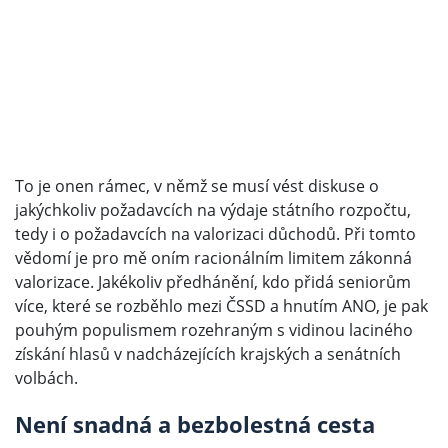
To je onen rámec, v němž se musí vést diskuse o
jakýchkoliv požadavcích na výdaje státního rozpočtu,
tedy i o požadavcích na valorizaci důchodů. Při tomto
vědomí je pro mě oním racionálním limitem zákonná
valorizace. Jakékoliv předhánění, kdo přidá seniorům
více, které se rozběhlo mezi ČSSD a hnutím ANO, je pak
pouhým populismem rozehraným s vidinou laciného
získání hlasů v nadcházejících krajských a senátních
volbách.
Není snadná a bezbolestná cesta