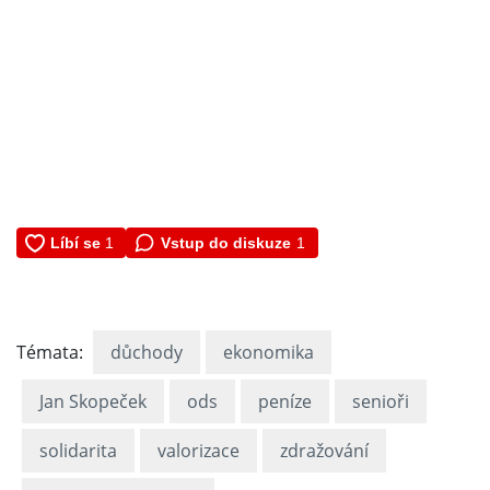
Vstup do diskuze
1
Témata:
důchody
ekonomika
Jan Skopeček
ods
peníze
senioři
solidarita
valorizace
zdražování