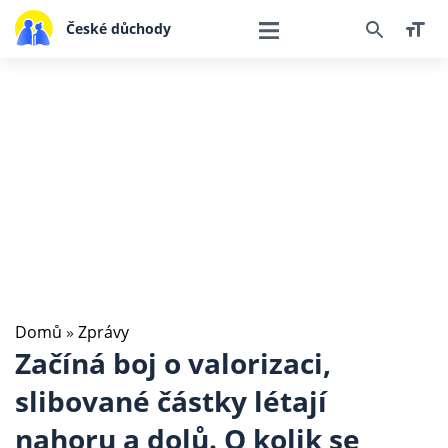
České důchody
Domů
»
Zprávy
Začíná boj o valorizaci,
slibované částky létají
nahoru a dolů. O kolik se