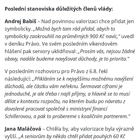
Poslední stanoviska důležitých členů vlády:
Andrej Babiš
– Nad povinnou valorizaci chce přidat jen
symbolicky.
„Možná bych tam rád přidal, abych to
symbolicky zaokrouhlil na průměrných 900 Kč navíc,“
uvedl
v deníku Právo. Ve svém posledním víkendovém
hlášení pak seniory uklidňoval:
„Prosím vás, nejsou žádné
obavy, nadále budeme navyšovat důchody, je to priorita.“
V posledním rozhovoru pro Právo z 6.8. řekl
následující:
„Přikláním se k nejvyššímu možnému navýšení
důchodů, ale částku vám neřeknu. Šermovat ciframi je
jednoduché, je ale třeba i najít příjmy, a hlavně se to musí
dělat v kontextu rozpočtu, na kterém budu po návratu z
dovolené pracovat společně s ministryní financí
Schillerovou, a pak to probereme s koaličním partnerem.“
Jana Maláčová
– Chtěla by, aby valorizace byla výrazně
vyšší.
„A seniorům by někdo chtěl přidat pouhých 60 Kč