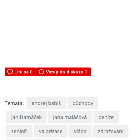
Vstup do diskuze
0
Témata:
andrej babiš
důchody
Jan Hamáček
jana maláčová
peníze
senioři
valorizace
vláda
zdražování