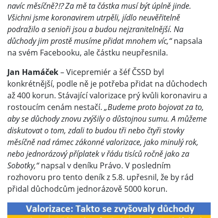
navíc měsíčně?⁉️ Za mě ta částka musí být úplně jinde.
Všichni jsme koronavirem utrpěli, jídlo neuvěřitelně
podražilo a senioři jsou a budou nejzranitelnější. Na
důchody jim prostě musíme přidat mnohem víc,“
napsala
na svém Facebooku, ale částku neupřesnila.
Jan Hamáček
– Vicepremiér a šéf ČSSD byl
konkrétnější, podle ně je potřeba přidat na důchodech
až 400 korun. Stávající valorizace prý kvůli koronaviru a
rostoucím cenám nestačí.
„Budeme proto bojovat za to,
aby se důchody znovu zvýšily o důstojnou sumu. A můžeme
diskutovat o tom, zdali to budou tři nebo čtyři stovky
měsíčně nad rámec zákonné valorizace, jako minulý rok,
nebo jednorázový příplatek v řádu tisíců ročně jako za
Sobotky,“
napsal v deníku Právo. V posledním
rozhovoru pro tento deník z 5.8. upřesnil, že by rád
přidal důchodcům jednorázově 5000 korun.