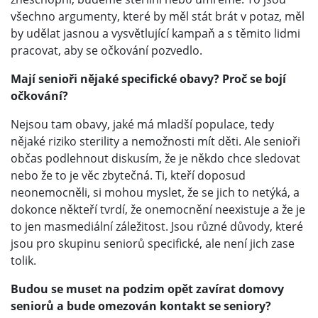
všechno argumenty, které by měl stát brát v potaz, měl
by udělat jasnou a vysvětlující kampaň a s těmito lidmi
pracovat, aby se očkování pozvedlo.
Mají senioři nějaké specifické obavy? Proč se bojí
očkování?
Nejsou tam obavy, jaké má mladší populace, tedy
nějaké riziko sterility a nemožnosti mít děti. Ale senioři
občas podlehnout diskusím, že je někdo chce sledovat
nebo že to je věc zbytečná. Ti, kteří doposud
neonemocněli, si mohou myslet, že se jich to netýká, a
dokonce někteří tvrdí, že onemocnění neexistuje a že je
to jen masmediální záležitost. Jsou různé důvody, které
jsou pro skupinu seniorů specifické, ale není jich zase
tolik.
Budou se muset na podzim opět zavírat domovy
seniorů a bude omezován kontakt se seniory?