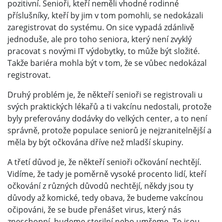
pozitivní. Senioři, kteří neměli vhodné rodinné
příslušníky, kteří by jim v tom pomohli, se nedokázali
zaregistrovat do systému. On sice vypadá zdánlivě
jednoduše, ale pro toho seniora, který není zvyklý
pracovat s novými IT výdobytky, to může být složité.
Takže bariéra mohla být v tom, že se vůbec nedokázal
registrovat.
Druhý problém je, že někteří senioři se registrovali u
svých praktických lékařů a ti vakcínu nedostali, protože
byly preferovány dodávky do velkých center, a to není
správně, protože populace seniorů je nejzranitelnější a
měla by být očkována dříve než mladší skupiny.
A třetí důvod je, že někteří senioři očkování nechtějí.
Vidíme, že tady je poměrně vysoké procento lidí, kteří
očkování z různých důvodů nechtějí, někdy jsou ty
důvody až komické, tedy obava, že budeme vakcínou
očipováni, že se bude přenášet virus, který nás
zneschopní, budeme sterilní nebo umřeme. To jsou