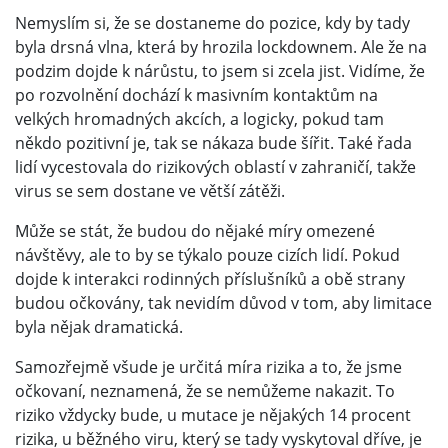
Nemyslím si, že se dostaneme do pozice, kdy by tady
byla drsná vlna, která by hrozila lockdownem. Ale že na
podzim dojde k nárůstu, to jsem si zcela jist. Vidíme, že
po rozvolnění dochází k masivním kontaktům na
velkých hromadných akcích, a logicky, pokud tam
někdo pozitivní je, tak se nákaza bude šířit. Také řada
lidí vycestovala do rizikových oblastí v zahraničí, takže
virus se sem dostane ve větší zátěži.
Může se stát, že budou do nějaké míry omezené
návštěvy, ale to by se týkalo pouze cizích lidí. Pokud
dojde k interakci rodinných příslušníků a obě strany
budou očkovány, tak nevidím důvod v tom, aby limitace
byla nějak dramatická.
Samozřejmě všude je určitá míra rizika a to, že jsme
očkovaní, neznamená, že se nemůžeme nakazit. To
riziko vždycky bude, u mutace je nějakých 14 procent
rizika, u běžného viru, který se tady vyskytoval dříve, je