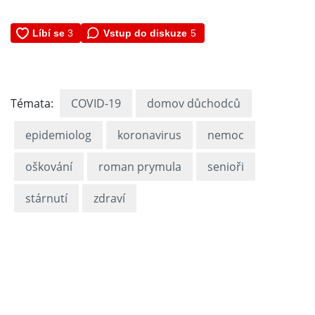
Vstup do diskuze
5
Témata:
COVID-19
domov důchodců
epidemiolog
koronavirus
nemoc
oškování
roman prymula
senioři
stárnutí
zdraví