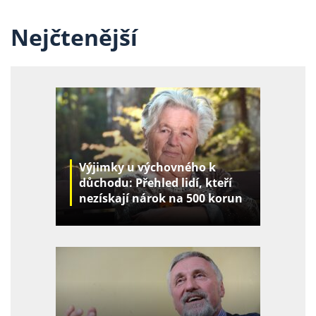
Nejčtenější
Výjimky u výchovného k
důchodu: Přehled lidí, kteří
nezískají nárok na 500 korun
za děti