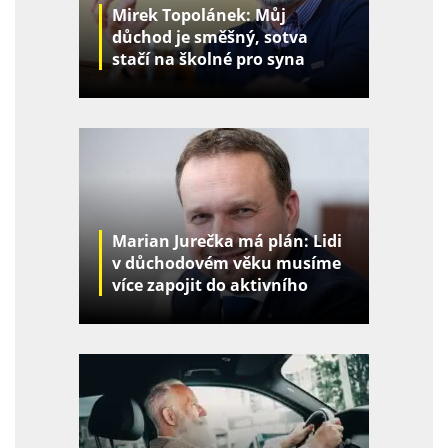
Mirek Topolánek: Můj
důchod je směšný, sotva
stačí na školné pro syna
Marian Jurečka má plán: Lidi
v důchodovém věku musíme
více zapojit do aktivního
života