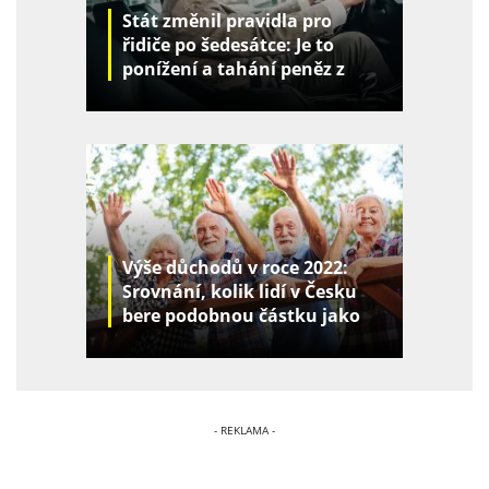
Stát změnil pravidla pro
řidiče po šedesátce: Je to
ponížení a tahání peněz z
kapes
Výše důchodů v roce 2022:
Srovnání, kolik lidí v Česku
bere podobnou částku jako
vy