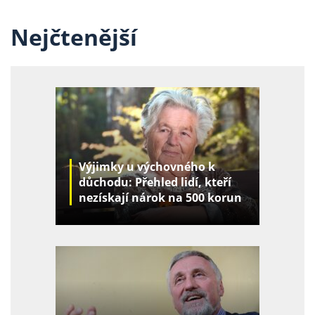
Nejčtenější
Výjimky u výchovného k
důchodu: Přehled lidí, kteří
nezískají nárok na 500 korun
za děti