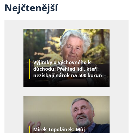
Nejčtenější
Výjimky u výchovného k
důchodu: Přehled lidí, kteří
nezískají nárok na 500 korun
za děti
Mirek Topolánek: Můj