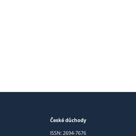
České důchody
ISSN: 2694-7676