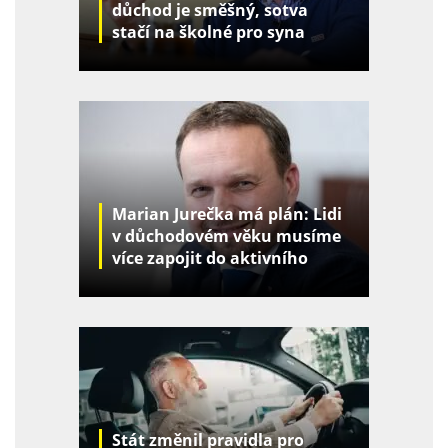
důchod je směšný, sotva
stačí na školné pro syna
Marian Jurečka má plán: Lidi
v důchodovém věku musíme
více zapojit do aktivního
života
Stát změnil pravidla pro