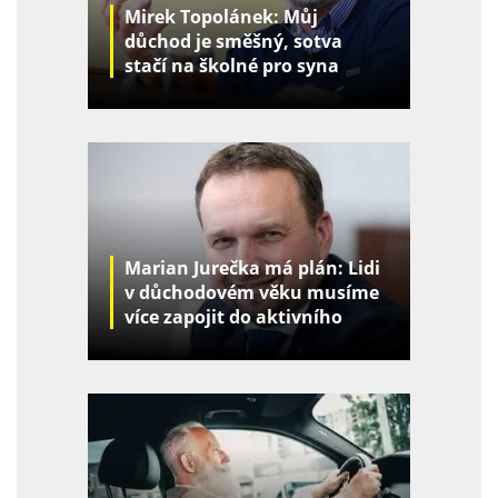
Mirek Topolánek: Můj
důchod je směšný, sotva
stačí na školné pro syna
Marian Jurečka má plán: Lidi
v důchodovém věku musíme
více zapojit do aktivního
života