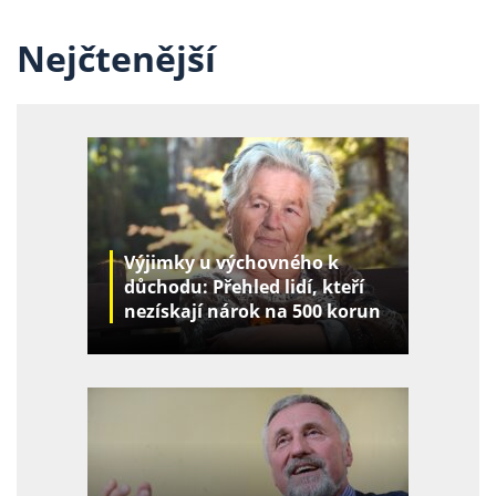
Nejčtenější
Výjimky u výchovného k
důchodu: Přehled lidí, kteří
nezískají nárok na 500 korun
za děti