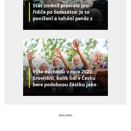
Stát změnil pravidla pro
řidiče po šedesátce: Je to
ponížení a tahání peněz z
kapes
Výše důchodů v roce 2022:
Srovnání, kolik lidí v Česku
bere podobnou částku jako
vy