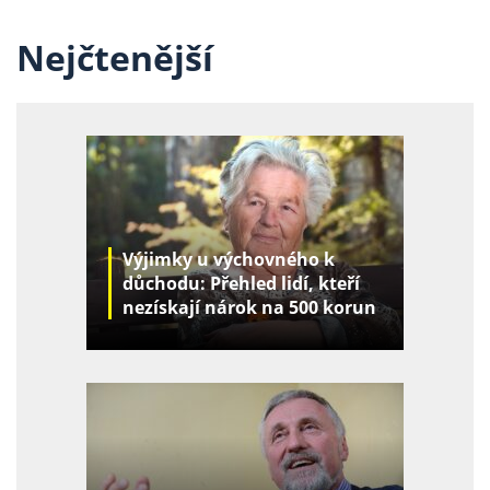
Nejčtenější
Výjimky u výchovného k
důchodu: Přehled lidí, kteří
nezískají nárok na 500 korun
za děti