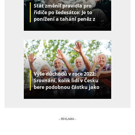
Stát změnil pravidla pro
řidiče po šedesátce: Je to
ponížení a tahání peněz z
kapes
Výše důchodů v roce 2022:
Srovnání, kolik lidí v Česku
bere podobnou částku jako
vy