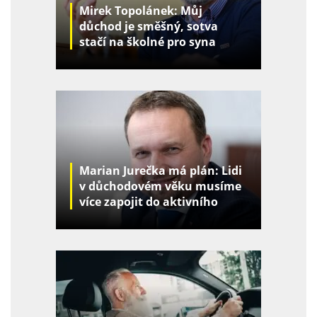
Mirek Topolánek: Můj
důchod je směšný, sotva
stačí na školné pro syna
Marian Jurečka má plán: Lidi
v důchodovém věku musíme
více zapojit do aktivního
života