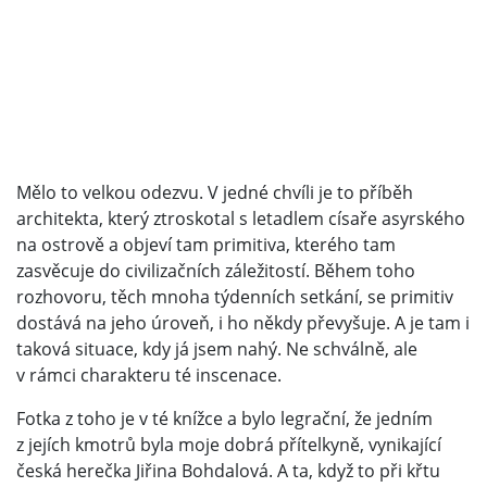
Mělo to velkou odezvu. V jedné chvíli je to příběh
architekta, který ztroskotal s letadlem císaře asyrského
na ostrově a objeví tam primitiva, kterého tam
zasvěcuje do civilizačních záležitostí. Během toho
rozhovoru, těch mnoha týdenních setkání, se primitiv
dostává na jeho úroveň, i ho někdy převyšuje. A je tam i
taková situace, kdy já jsem nahý. Ne schválně, ale
v rámci charakteru té inscenace.
Fotka z toho je v té knížce a bylo legrační, že jedním
z jejích kmotrů byla moje dobrá přítelkyně, vynikající
česká herečka Jiřina Bohdalová. A ta, když to při křtu