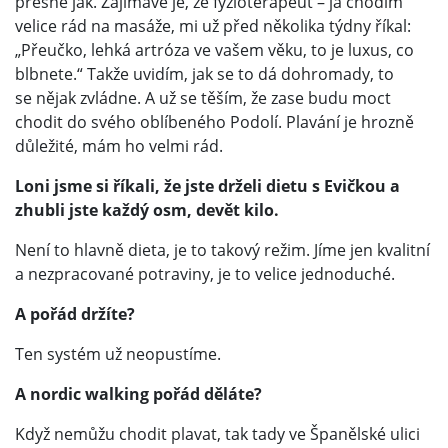
přesně jak. Zajímavé je, že fyzioterapeut – já chodím
velice rád na masáže, mi už před několika týdny říkal:
„Přeučko, lehká artróza ve vašem věku, to je luxus, co
blbnete.“ Takže uvidím, jak se to dá dohromady, to
se nějak zvládne. A už se těším, že zase budu moct
chodit do svého oblíbeného Podolí. Plavání je hrozně
důležité, mám ho velmi rád.
Loni jsme si říkali, že jste drželi dietu s Evičkou a
zhubli jste každý osm, devět kilo.
Není to hlavně dieta, je to takový režim. Jíme jen kvalitní
a nezpracované potraviny, je to velice jednoduché.
A pořád držíte?
Ten systém už neopustíme.
A nordic walking pořád děláte?
Když nemůžu chodit plavat, tak tady ve Španělské ulici