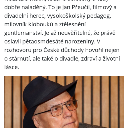
dobře naladěný. To je Jan Přeučil, filmový a
divadelní herec, vysokoškolský pedagog,
milovník klobouků a ztělesnění
gentlemanství. Je až neuvěřitelné, že právě
oslavil pětaosmdesáté narozeniny. V
rozhovoru pro České důchody hovořil nejen
o stárnutí, ale také o divadle, zdraví a životní
lásce.