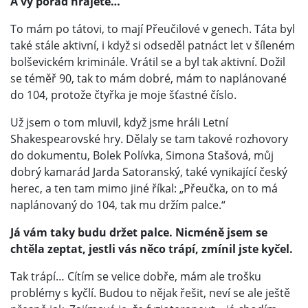
A vy pořád hrajete…
To mám po tátovi, to mají Přeučilové v genech. Táta byl
také stále aktivní, i když si odseděl patnáct let v šíleném
bolševickém kriminále. Vrátil se a byl tak aktivní. Dožil
se téměř 90, tak to mám dobré, mám to naplánované
do 104, protože čtyřka je moje šťastné číslo.
Už jsem o tom mluvil, když jsme hráli Letní
Shakespearovské hry. Dělaly se tam takové rozhovory
do dokumentu, Bolek Polívka, Simona Stašová, můj
dobrý kamarád Jarda Satoranský, také vynikající český
herec, a ten tam mimo jiné říkal: „Přeučka, on to má
naplánovaný do 104, tak mu držím palce.“
Já vám taky budu držet palce. Nicméně jsem se
chtěla zeptat, jestli vás něco trápí, zmínil jste kyčel.
Tak trápí… Cítím se velice dobře, mám ale trošku
problémy s kyčlí. Budou to nějak řešit, neví se ale ještě