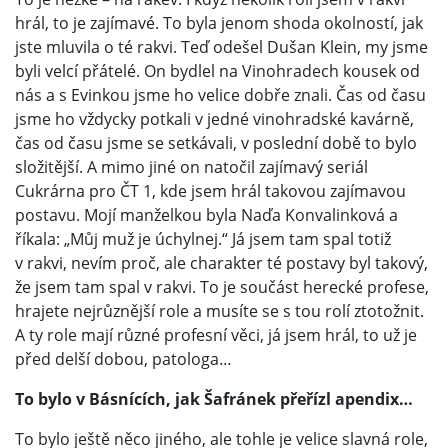
hrál, to je zajímavé. To byla jenom shoda okolností, jak
jste mluvila o té rakvi. Teď odešel Dušan Klein, my jsme
byli velcí přátelé. On bydlel na Vinohradech kousek od
nás a s Evinkou jsme ho velice dobře znali. Čas od času
jsme ho vždycky potkali v jedné vinohradské kavárně,
čas od času jsme se setkávali, v poslední době to bylo
složitější. A mimo jiné on natočil zajímavý seriál
Cukrárna pro ČT 1, kde jsem hrál takovou zajímavou
postavu. Mojí manželkou byla Naďa Konvalinková a
říkala: „Můj muž je úchylnej.“ Já jsem tam spal totiž
v rakvi, nevím proč, ale charakter té postavy byl takový,
že jsem tam spal v rakvi. To je součást herecké profese,
hrajete nejrůznější role a musíte se s tou rolí ztotožnit.
A ty role mají různé profesní věci, já jsem hrál, to už je
před delší dobou, patologa…
To bylo v Básnících, jak Šafránek přeřízl apendix…
To bylo ještě něco jiného, ale tohle je velice slavná role,