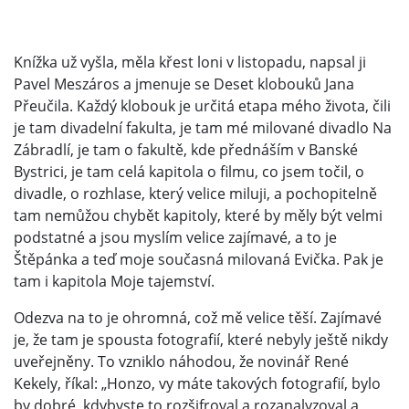
Knížka už vyšla, měla křest loni v listopadu, napsal ji
Pavel Meszáros a jmenuje se Deset klobouků Jana
Přeučila. Každý klobouk je určitá etapa mého života, čili
je tam divadelní fakulta, je tam mé milované divadlo Na
Zábradlí, je tam o fakultě, kde přednáším v Banské
Bystrici, je tam celá kapitola o filmu, co jsem točil, o
divadle, o rozhlase, který velice miluji, a pochopitelně
tam nemůžou chybět kapitoly, které by měly být velmi
podstatné a jsou myslím velice zajímavé, a to je
Štěpánka a teď moje současná milovaná Evička. Pak je
tam i kapitola Moje tajemství.
Odezva na to je ohromná, což mě velice těší. Zajímavé
je, že tam je spousta fotografií, které nebyly ještě nikdy
uveřejněny. To vzniklo náhodou, že novinář René
Kekely, říkal: „Honzo, vy máte takových fotografií, bylo
by dobré, kdybyste to rozšifroval a rozanalyzoval a