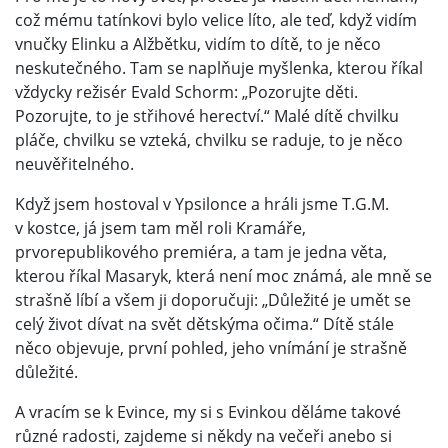
což mému tatínkovi bylo velice líto, ale teď, když vidím
vnučky Elinku a Alžbětku, vidím to dítě, to je něco
neskutečného. Tam se naplňuje myšlenka, kterou říkal
vždycky režisér Evald Schorm: „Pozorujte děti.
Pozorujte, to je střihové herectví.“ Malé dítě chvilku
pláče, chvilku se vzteká, chvilku se raduje, to je něco
neuvěřitelného.
Když jsem hostoval v Ypsilonce a hráli jsme T.G.M.
v kostce, já jsem tam měl roli Kramáře,
prvorepublikového premiéra, a tam je jedna věta,
kterou říkal Masaryk, která není moc známá, ale mně se
strašně líbí a všem ji doporučuji: „Důležité je umět se
celý život dívat na svět dětskýma očima.“ Dítě stále
něco objevuje, první pohled, jeho vnímání je strašně
důležité.
A vracím se k Evince, my si s Evinkou děláme takové
různé radosti, zajdeme si někdy na večeři anebo si