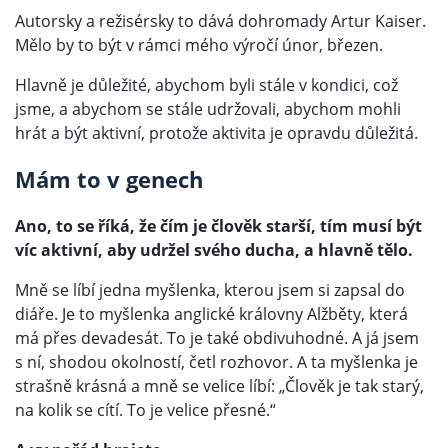
Autorsky a režisérsky to dává dohromady Artur Kaiser.
Mělo by to být v rámci mého výročí únor, březen.
Hlavně je důležité, abychom byli stále v kondici, což
jsme, a abychom se stále udržovali, abychom mohli
hrát a být aktivní, protože aktivita je opravdu důležitá.
Mám to v genech
Ano, to se říká, že čím je člověk starší, tím musí být
víc aktivní, aby udržel svého ducha, a hlavně tělo.
Mně se líbí jedna myšlenka, kterou jsem si zapsal do
diáře. Je to myšlenka anglické královny Alžběty, která
má přes devadesát. To je také obdivuhodné. A já jsem
s ní, shodou okolností, četl rozhovor. A ta myšlenka je
strašně krásná a mně se velice líbí: „Člověk je tak starý,
na kolik se cítí. To je velice přesné.“