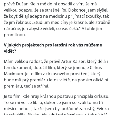
právě Dušan Klein mě do ní obsadil a vím, že má
velikou odezvu, že se strašně líbí. Dokonce jsem slyšel,
že když dělají adepti na medicínu přijímací zkoušky, tak
že jim řeknou: „Studium medicíny je krásné, ale strašně
náročné, jen abyste věděli, co vás čeká.“ A tohle jim
promítnou.
V jakých projektech pro letošní rok vás můžeme
vidět?
Mám velikou radost, že právě Artur Kaiser, který dělá i
ten dokument, dotočil film, který se jmenuje Cirkus
Maximum. Je to film z cirkusového prostředí, který
bude mít prý premiéru letos v létě, na podzim oficiální
premiéru, teď se stříhá.
Je to film, kde hraji krásnou postavu principála cirkusu.
To se mi velice líbilo, dokonce jsem se kvůli tomu tři
měsíce neholil, takže jsem byl pořádně zarostlý, Evinka
to schválila, říkala: „Ale když mi dáváš pusu, tak pícháš,