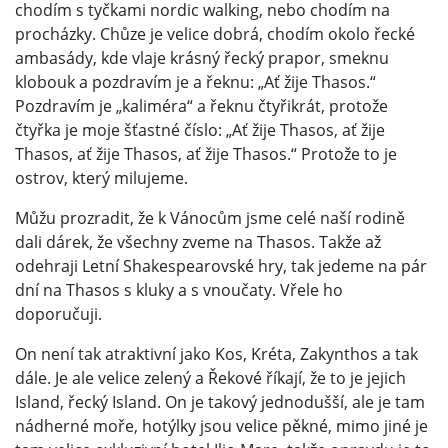
chodím s tyčkami nordic walking, nebo chodím na
procházky. Chůze je velice dobrá, chodím okolo řecké
ambasády, kde vlaje krásný řecký prapor, smeknu
klobouk a pozdravím je a řeknu: „Ať žije Thasos.“
Pozdravím je „kaliméra“ a řeknu čtyřikrát, protože
čtyřka je moje šťastné číslo: „Ať žije Thasos, ať žije
Thasos, ať žije Thasos, ať žije Thasos.“ Protože to je
ostrov, který milujeme.
Můžu prozradit, že k Vánocům jsme celé naší rodině
dali dárek, že všechny zveme na Thasos. Takže až
odehraji Letní Shakespearovské hry, tak jedeme na pár
dní na Thasos s kluky a s vnoučaty. Vřele ho
doporučuji.
On není tak atraktivní jako Kos, Kréta, Zakynthos a tak
dále. Je ale velice zelený a Řekové říkají, že to je jejich
Island, řecký Island. On je takový jednodušší, ale je tam
nádherné moře, hotýlky jsou velice pěkné, mimo jiné je