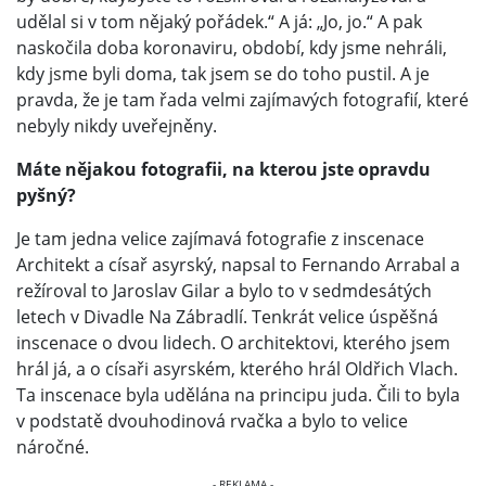
udělal si v tom nějaký pořádek.“ A já: „Jo, jo.“ A pak
naskočila doba koronaviru, období, kdy jsme nehráli,
kdy jsme byli doma, tak jsem se do toho pustil. A je
pravda, že je tam řada velmi zajímavých fotografií, které
nebyly nikdy uveřejněny.
Máte nějakou fotografii, na kterou jste opravdu
pyšný?
Je tam jedna velice zajímavá fotografie z inscenace
Architekt a císař asyrský, napsal to Fernando Arrabal a
režíroval to Jaroslav Gilar a bylo to v sedmdesátých
letech v Divadle Na Zábradlí. Tenkrát velice úspěšná
inscenace o dvou lidech. O architektovi, kterého jsem
hrál já, a o císaři asyrském, kterého hrál Oldřich Vlach.
Ta inscenace byla udělána na principu juda. Čili to byla
v podstatě dvouhodinová rvačka a bylo to velice
náročné.