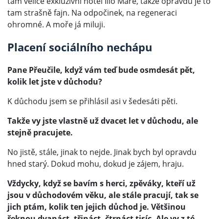
tam velice exkluzivní hotel Ilio Mare, takže opravdu je to
tam strašně fajn. Na odpočinek, na regeneraci
ohromné. A moře já miluji.
Placení sociálního nechápu
Pane Přeučile, když vám teď bude osmdesát pět,
kolik let jste v důchodu?
K důchodu jsem se přihlásil asi v šedesáti pěti.
Takže vy jste vlastně už dvacet let v důchodu, ale
stejně pracujete.
No jistě, stále, jinak to nejde. Jinak bych byl opravdu
hned starý. Dokud mohu, dokud je zájem, hraju.
Vždycky, když se bavím s herci, zpěváky, kteří už
jsou v důchodovém věku, ale stále pracují, tak se
jich ptám, kolik ten jejich důchod je. Většinou
řeknou dvanáct, třináct, čtrnáct tisíc. Ale vy z té