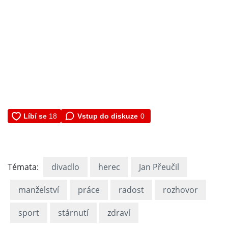
Vstup do diskuze
0
Témata:
divadlo
herec
Jan Přeučil
manželství
práce
radost
rozhovor
sport
stárnutí
zdraví