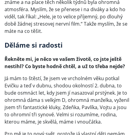
známe a na place těch několik týdnů byla ohromná
atmosféra. Myslím, že se přenese i na diváky a kdo ho
viděl, tak říkal: „Hele, je to velice příjemný, po dlouhý
době žádnej stresovej nervní film.“ Takže myslím, že se
máte na co těšit.
Děláme si radosti
Řekněte mi, je něco ve vašem životě, co jste ještě
nestihl? Co byste hodně chtěl, a už to třeba nejde?
Já mám to štěstí, že jsem ve vrcholném věku potkal
Evičku a teď v dubnu, shodou okolností 2. dubna, to
bude osmnáct let, kdy jsem jí nasazoval prstýnek. Je to
ohromná dáma s velkým D, ohromná manželka, vyženil
jsem tři fantastické kluky, Zdeňka, Pavlíka, Vojtu a jsou
to ohromní tři synové. Velmi si rozumíme, rodina,
kterou máme, je skvělá, máme i vnoučátka.
Pro mě je to nový svět, protože já vlastní děti nemám,