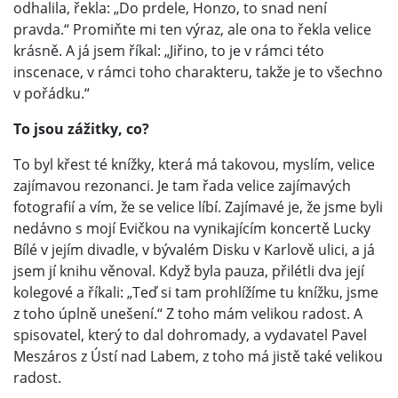
odhalila, řekla: „Do prdele, Honzo, to snad není
pravda.“ Promiňte mi ten výraz, ale ona to řekla velice
krásně. A já jsem říkal: „Jiřino, to je v rámci této
inscenace, v rámci toho charakteru, takže je to všechno
v pořádku.“
To jsou zážitky, co?
To byl křest té knížky, která má takovou, myslím, velice
zajímavou rezonanci. Je tam řada velice zajímavých
fotografií a vím, že se velice líbí. Zajímavé je, že jsme byli
nedávno s mojí Evičkou na vynikajícím koncertě Lucky
Bílé v jejím divadle, v bývalém Disku v Karlově ulici, a já
jsem jí knihu věnoval. Když byla pauza, přilétli dva její
kolegové a říkali: „Teď si tam prohlížíme tu knížku, jsme
z toho úplně unešení.“ Z toho mám velikou radost. A
spisovatel, který to dal dohromady, a vydavatel Pavel
Meszáros z Ústí nad Labem, z toho má jistě také velikou
radost.