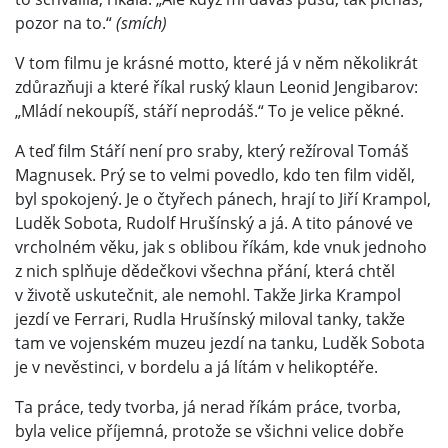
pozor na to.“
(smích)
V tom filmu je krásné motto, které já v něm několikrát
zdůrazňuji a které říkal ruský klaun Leonid Jengibarov:
„Mládí nekoupíš, stáří neprodáš.“ To je velice pěkné.
A teď film Stáří není pro sraby, který režíroval Tomáš
Magnusek. Prý se to velmi povedlo, kdo ten film viděl,
byl spokojený. Je o čtyřech pánech, hrají to Jiří Krampol,
Luděk Sobota, Rudolf Hrušínský a já. A tito pánové ve
vrcholném věku, jak s oblibou říkám, kde vnuk jednoho
z nich splňuje dědečkovi všechna přání, která chtěl
v životě uskutečnit, ale nemohl. Takže Jirka Krampol
jezdí ve Ferrari, Rudla Hrušínský miloval tanky, takže
tam ve vojenském muzeu jezdí na tanku, Luděk Sobota
je v nevěstinci, v bordelu a já lítám v helikoptéře.
Ta práce, tedy tvorba, já nerad říkám práce, tvorba,
byla velice příjemná, protože se všichni velice dobře