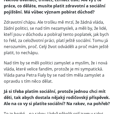
práce, co děláte, musíte platit zdravotní a sociální
pojištění. Má vůbec význam pobírat důchod?
Zdravotní chápu. Ale trošku mě mrzí, že žádná vláda,
žádní politici, se nad tím nezamysleli, a měli by, že lidé,
kteří jsou v důchodu a pobírají tento poplatek, jak bych
to řekl, za celoživotní práci, platí ještě sociální. Tomu já
nerozumím, proč. Celý život odváděli a proč mám ještě
platit, to nechápu.
Nad tím by se měli politici zamyslet a myslím, že i nová
vláda, které velice fandím, protože je mi sympatická.
Vláda pana Petra Fialy by se nad tím měla zamyslet a
opravdu s tím něco dělat.
Já si třeba platím sociální, protože jednou chci mít
děti, tak abych dostala nějaký rodičovský příspěvek.
Ale na co vy si platíte sociální? Na rakev, na pohřeb?
To je hezké – na rakev. I když několik rolí jsem v rakvi