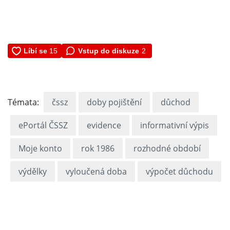
Vstup do diskuze
2
Témata:
čssz
doby pojištění
důchod
ePortál ČSSZ
evidence
informativní výpis
Moje konto
rok 1986
rozhodné období
výdělky
vyloučená doba
výpočet důchodu