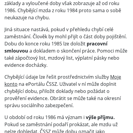
základy a vyloučené doby však zobrazuje až od roku
1986. Chybějící mzda z roku 1984 proto sama o sobě
neukazuje na chybu.
Jiná situace nastává, pokud v přehledu chybí celé
zaměstnání. Člověk by mohl přijít o část doby pojištění.
Dobu do konce roku 1985 lze doložit
pracovní
smlouvou
a dokladem o skončení práce. Pomoci může
také zápočtový list, mzdový list, výplatní pásky nebo
evidence docházky.
Chybějící údaje lze řešit prostřednictvím služby
Moje
konto
na ePortálu ČSSZ. Uživatel v ní může doplnit
chybějící dobu, přiložit doklady nebo požádat o
prověření evidence. Obrátit se může také na okresní
správu sociálního zabezpečení.
U období od roku 1986 má význam i
výše příjmu.
Pokud se zaměstnání podaří prokázat, ale mzdu už
nelze dohledat, ČSSZ může dobu označit jako