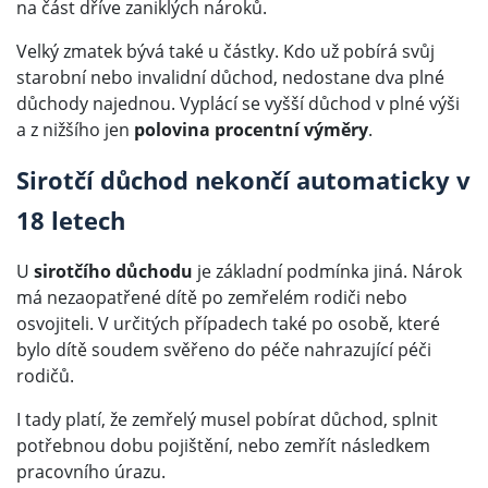
na část dříve zaniklých nároků.
Velký zmatek bývá také u částky. Kdo už pobírá svůj
starobní nebo invalidní důchod, nedostane dva plné
důchody najednou. Vyplácí se vyšší důchod v plné výši
a z nižšího jen
polovina procentní výměry
.
Sirotčí důchod nekončí automaticky v
18 letech
U
sirotčího důchodu
je základní podmínka jiná. Nárok
má nezaopatřené dítě po zemřelém rodiči nebo
osvojiteli. V určitých případech také po osobě, které
bylo dítě soudem svěřeno do péče nahrazující péči
rodičů.
I tady platí, že zemřelý musel pobírat důchod, splnit
potřebnou dobu pojištění, nebo zemřít následkem
pracovního úrazu.