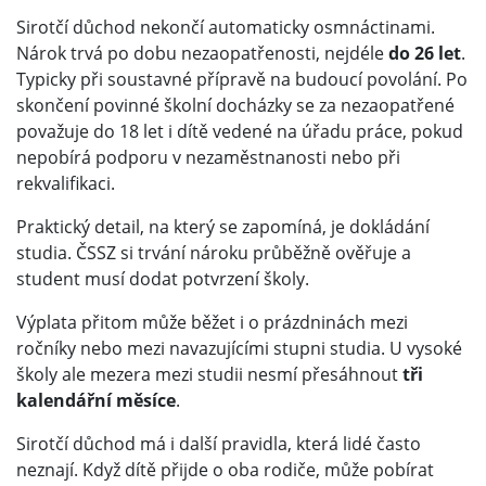
Sirotčí důchod nekončí automaticky osmnáctinami.
Nárok trvá po dobu nezaopatřenosti, nejdéle
do 26 let
.
Typicky při soustavné přípravě na budoucí povolání. Po
skončení povinné školní docházky se za nezaopatřené
považuje do 18 let i dítě vedené na úřadu práce, pokud
nepobírá podporu v nezaměstnanosti nebo při
rekvalifikaci.
Praktický detail, na který se zapomíná, je dokládání
studia. ČSSZ si trvání nároku průběžně ověřuje a
student musí dodat potvrzení školy.
Výplata přitom může běžet i o prázdninách mezi
ročníky nebo mezi navazujícími stupni studia. U vysoké
školy ale mezera mezi studii nesmí přesáhnout
tři
kalendářní měsíce
.
Sirotčí důchod má i další pravidla, která lidé často
neznají. Když dítě přijde o oba rodiče, může pobírat