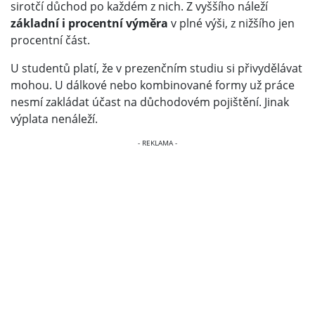
sirotčí důchod po každém z nich. Z vyššího náleží
základní i procentní výměra
v plné výši, z nižšího jen
procentní část.
U studentů platí, že v prezenčním studiu si přivydělávat
mohou. U dálkové nebo kombinované formy už práce
nesmí zakládat účast na důchodovém pojištění. Jinak
výplata nenáleží.