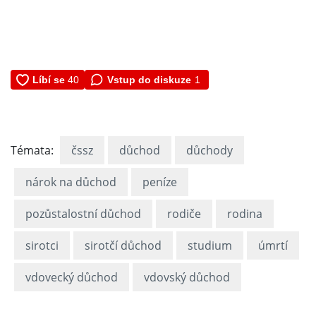
Vstup do diskuze
1
Témata:
čssz
důchod
důchody
nárok na důchod
peníze
pozůstalostní důchod
rodiče
rodina
sirotci
sirotčí důchod
studium
úmrtí
vdovecký důchod
vdovský důchod