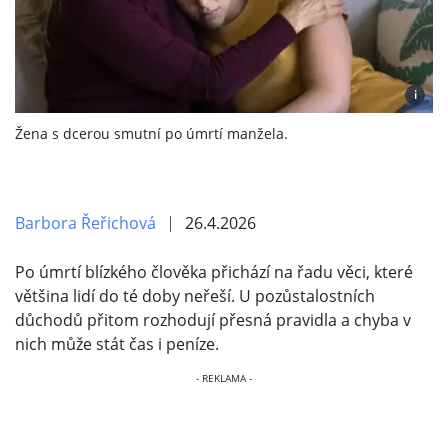
i
Žena s dcerou smutní po úmrtí manžela.
Barbora Řeřichová
26.4.2026
Po úmrtí blízkého člověka přichází na řadu věci, které
většina lidí do té doby neřeší. U pozůstalostních
důchodů přitom rozhodují přesná pravidla a chyba v
nich může stát čas i peníze.