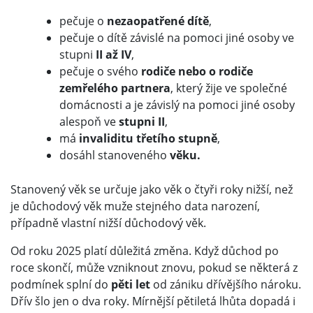
pečuje o
nezaopatřené dítě
,
pečuje o dítě závislé na pomoci jiné osoby ve
stupni
II až IV
,
pečuje o svého
rodiče nebo o rodiče
zemřelého partnera
, který žije ve společné
domácnosti a je závislý na pomoci jiné osoby
alespoň ve
stupni II
,
má
invaliditu třetího stupně
,
dosáhl stanoveného
věku.
Stanovený věk se určuje jako věk o čtyři roky nižší, než
je důchodový věk muže stejného data narození,
případně vlastní nižší důchodový věk.
Od roku 2025 platí důležitá změna. Když důchod po
roce skončí, může vzniknout znovu, pokud se některá z
podmínek splní do
pěti let
od zániku dřívějšího nároku.
Dřív šlo jen o dva roky. Mírnější pětiletá lhůta dopadá i