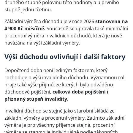
druhého stupně polovinu této hodnoty a u prvního
stupně jednu třetinu.
Základní výměra důchodu je v roce 2026
stanovena na
4 900 Kč měsíčně.
Současně se upravila také minimální
procentní výměra invalidních důchodů, která je nově
navázána na výši základní výměry.
Výši důchodu ovlivňují i další faktory
Dopočtená doba není jediným faktorem, který
rozhoduje o výši invalidního důchodu. Významnou roli
hraje také výše příjmů, ze kterých bylo odváděno
důchodové pojištění,
celková doba pojištění i
přiznaný stupeň invalidity.
Invalidní důchod se stejně jako starobní skládá ze
základní výměry a procentní výměry. Zatímco základní
výměra je pro všechny příjemce stejná, procentní
výměra se stanovuje individuálně podle zákonných