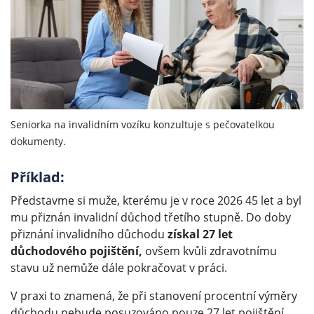
i
Seniorka na invalidním vozíku konzultuje s pečovatelkou
dokumenty.
Příklad:
Představme si muže, kterému je v roce 2026 45 let a byl
mu přiznán invalidní důchod třetího stupně. Do doby
přiznání invalidního důchodu
získal 27 let
důchodového pojištění,
ovšem kvůli zdravotnímu
stavu už nemůže dále pokračovat v práci.
V praxi to znamená, že při stanovení procentní výměry
důchodu nebude posuzováno pouze 27 let pojištění,