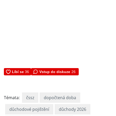
Vstup do diskuze
26
Témata:
čssz
dopočtená doba
důchodové pojištění
důchody 2026