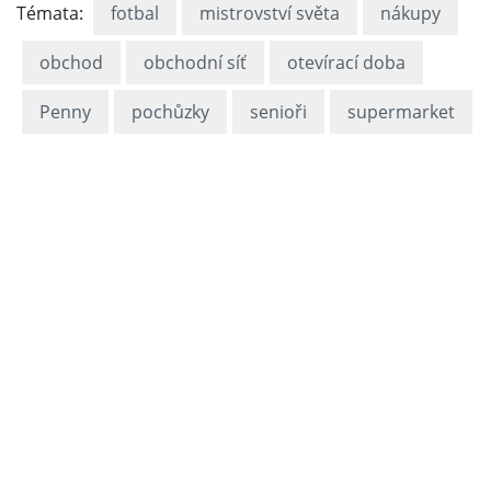
Témata:
fotbal
mistrovství světa
nákupy
obchod
obchodní síť
otevírací doba
Penny
pochůzky
senioři
supermarket