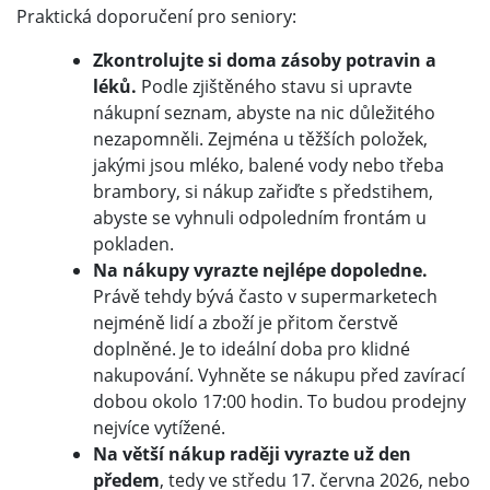
Praktická doporučení pro seniory:
Zkontrolujte si doma zásoby potravin a
léků.
Podle zjištěného stavu si upravte
nákupní seznam, abyste na nic důležitého
nezapomněli. Zejména u těžších položek,
jakými jsou mléko, balené vody nebo třeba
brambory, si nákup zařiďte s předstihem,
abyste se vyhnuli odpoledním frontám u
pokladen.
Na nákupy vyrazte nejlépe dopoledne.
Právě tehdy bývá často v supermarketech
nejméně lidí a zboží je přitom čerstvě
doplněné. Je to ideální doba pro klidné
nakupování. Vyhněte se nákupu před zavírací
dobou okolo 17:00 hodin. To budou prodejny
nejvíce vytížené.
N
a větší nákup raději vyrazte už den
předem
, tedy ve středu 17. června 2026, nebo