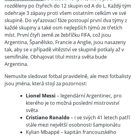
rozděleny po čtyřech do 12 skupin od A do L. Každý tým
odehraje 3 zápasy proti všem ostatním celkům ve své
skupině. Do vyřazovací fáze postoupí první dva týmy z
každé skupiny a také osm nejlepších týmů ze třetích
míst. První čtyři země ze žebříčku FIFA, což jsou
Argentina, Španělsko, Francie a Anglie, jsou nasazeny
tak, aby se v případě vítězství ve skupině potkaly až v
semifinále. Obhajovat titul mistra světa bude
Argentina.
Nemusíte sledovat fotbal pravidelně, ale mezi fotbalisty
jsou jména, která stojí za pozornost:
Lionel Messi
– legendární Argentinec, pro
kterého je to možná poslední mistrovství
světa
Cristiano Ronaldo
– i ve svých 41 letech patří
stále mezi největší osobnosti šampionátu
Kylian Mbappé – kapitán francouzského