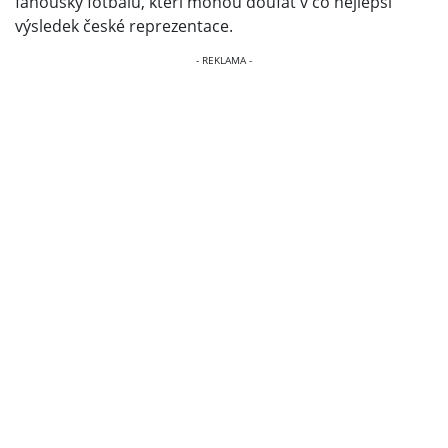
fanoušky fotbalu, kteří mohou doufat v co nejlepší
výsledek české reprezentace.