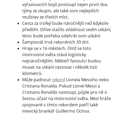
vyřazovacích bojů postoupí nejen první dva
týmy ze skupin, ale také osm nejlepších
mužstev ze třetích míst.
Cesta za trofejí bude náročnější než kdykoliv
předtím. Dříve stačilo zvládnout sedm utkání,
letos bude potřeba odehrát osm utkání.
Šampionát trvá rekordních 39 dní.
Hraje se v 16 městech, čímž se toto
mistrovství světa stává logisticky
nejnáročnějším. Někteří fanoušci budou
muset na utkání cestovat i několik tisíc
kilometrů.
Může padnout
rekord
Lionela Messiho nebo
Cristiana Ronalda. Pokud Lionel Messi a
Cristiano Ronaldo nastoupí, půjde pro ně o
šestou účast na mistrovství světa. Mezi hráče
spojované s tímto rekordem patří také
mexický brankář Guillermo Ochoa.