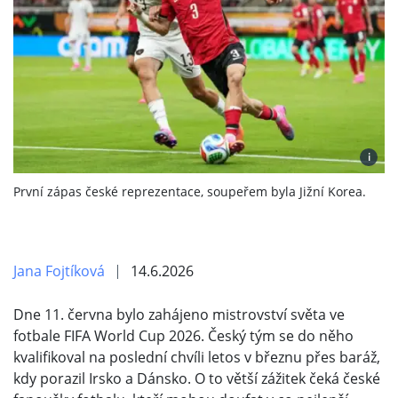
i
První zápas české reprezentace, soupeřem byla Jižní Korea.
Jana Fojtíková
14.6.2026
Dne 11. června bylo zahájeno mistrovství světa ve
fotbale FIFA World Cup 2026. Český tým se do něho
kvalifikoval na poslední chvíli letos v březnu přes baráž,
kdy porazil Irsko a Dánsko. O to větší zážitek čeká české