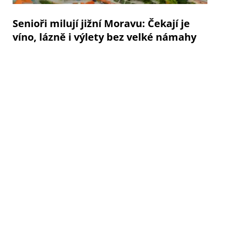
Senioři milují jižní Moravu: Čekají je
víno, lázně i výlety bez velké námahy