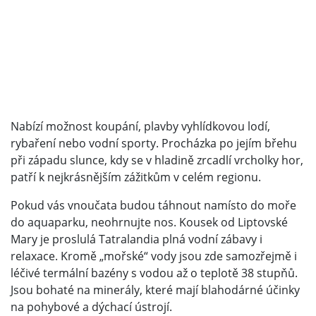
Nabízí možnost koupání, plavby vyhlídkovou lodí,
rybaření nebo vodní sporty. Procházka po jejím břehu
při západu slunce, kdy se v hladině zrcadlí vrcholky hor,
patří k nejkrásnějším zážitkům v celém regionu.
Pokud vás vnoučata budou táhnout namísto do moře
do aquaparku, neohrnujte nos. Kousek od Liptovské
Mary je proslulá Tatralandia plná vodní zábavy i
relaxace. Kromě „mořské“ vody jsou zde samozřejmě i
léčivé termální bazény s vodou až o teplotě 38 stupňů.
Jsou bohaté na minerály, které mají blahodárné účinky
na pohybové a dýchací ústrojí.