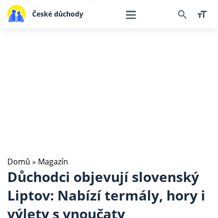
České důchody
Domů
»
Magazín
Důchodci objevují slovenský
Liptov: Nabízí termály, hory i
výlety s vnoučaty