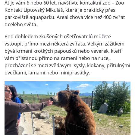
Ať je vám 6 nebo 60 let, navštivte kontaktní zoo – Zoo
Kontakt Liptovský Mikuláš, která je prakticky přes
parkoviště aquaparku. Areál chová více než 400 zvířat
z celého světa.
Pod dohledem zkušených ošetřovatelů můžete
vstoupit přímo mezi některá zvířata. Velkým zážitkem
bývá krmení krotkých papoušků nebo veverek, kteří
vám přistanou přímo na rameni nebo na ruce,
procházení se mezi zvědavými sysly, klokany, přítulnými
ovečkami, lamami nebo miniprasátky.