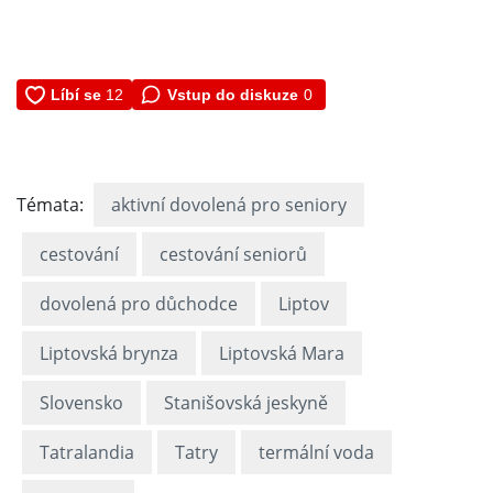
Vstup do diskuze
0
Témata:
aktivní dovolená pro seniory
cestování
cestování seniorů
dovolená pro důchodce
Liptov
Liptovská brynza
Liptovská Mara
Slovensko
Stanišovská jeskyně
Tatralandia
Tatry
termální voda