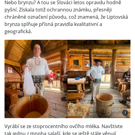
Nebo brynzu? A tou se Slováci letos opravdu hodně
pyšní. Získala totiž ochrannou známku, přesněji
chráněné označení původu, což znamená, že Liptovská
brynza splňuje přísná pravidla kvalitativní a
geografická.
i
Vyrábí se ze stoprocentního ovčího mléka. Navštivte
tak jednu z mnoha salaší, kde se ještě stále věnují