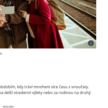
i
m.
obdobím, kdy tráví mnohem více času s vnoučaty.
í na delší vícedenní výlety nebo za rodinou na druhý