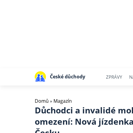
České důchody
ZPRÁVY
N
Domů
»
Magazín
Důchodci a invalidé moh
omezení: Nová jízdenka
Česku