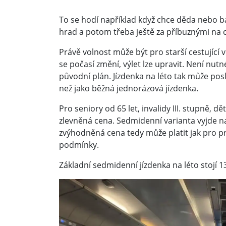
To se hodí například když chce děda nebo b
hrad a potom třeba ještě za příbuznými na 
Právě volnost může být pro starší cestující 
se počasí změní, výlet lze upravit. Není nut
původní plán. Jízdenka na léto tak může pos
než jako běžná jednorázová jízdenka.
Pro seniory od 65 let, invalidy III. stupně, dě
zlevněná cena. Sedmidenní varianta vyjde na
zvýhodněná cena tedy může platit jak pro p
podmínky.
Základní sedmidenní jízdenka na léto stojí 1