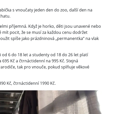
abička s vnoučaty jeden den do zoo, další den na
chatu.
velmi příjemná. Když je horko, děti jsou unavené nebo
né mít pocit, že se musí za každou cenu dodržet
loužit spíše jako prázdninová „permanentka“ na vlak
ti od 6 do 18 let a studenty od 18 do 26 let platí
 695 Kč a čtrnáctidenní na 995 Kč. Stejná
rarodiče, tak pro vnouče, pokud splňuje věkové
390 Kč, čtrnáctidenní 1990 Kč.