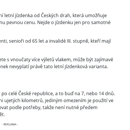
ní letní jízdenka od Českých drah, která umožňuje
ednu pevnou cenu. Nejde o jízdenku jen pro samotné
i, senioři od 65 let a invalidé III. stupně, kteří mají
te s vnoučaty více výletů vlakem, může být zajímavé
denek nevyplatí právě tato letní jízdenková varianta.
 po celé České republice, a to buď na 7, nebo 14 dnů.
i ujetých kilometrů, jediným omezením je použití ve
povat podle potřeby, takže není nutné předem
ět.