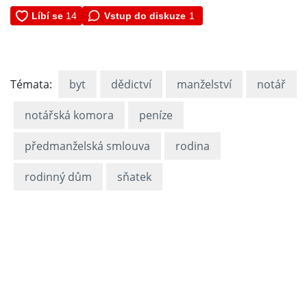
Vstup do diskuze
1
Témata:
byt
dědictví
manželství
notář
notářská komora
peníze
předmanželská smlouva
rodina
rodinný dům
sňatek