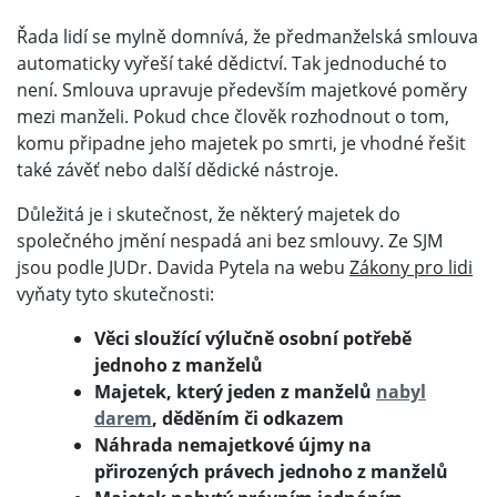
Řada lidí se mylně domnívá, že předmanželská smlouva
automaticky vyřeší také dědictví. Tak jednoduché to
není. Smlouva upravuje především majetkové poměry
mezi manželi. Pokud chce člověk rozhodnout o tom,
komu připadne jeho majetek po smrti, je vhodné řešit
také závěť nebo další dědické nástroje.
Důležitá je i skutečnost, že některý majetek do
společného jmění nespadá ani bez smlouvy. Ze SJM
jsou podle JUDr. Davida Pytela na webu
Zákony pro lidi
vyňaty tyto skutečnosti:
Věci sloužící výlučně osobní potřebě
jednoho z manželů
Majetek, který jeden z manželů
nabyl
darem
, děděním či odkazem
Náhrada nemajetkové újmy na
přirozených právech jednoho z manželů