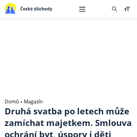
České důchody
Domů
»
Magazín
Druhá svatba po letech může
zamíchat majetkem. Smlouva
ochrání byt, úspory i děti