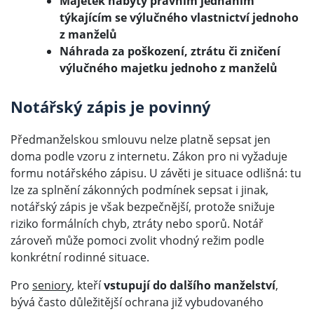
Majetek nabytý právním jednáním
týkajícím se výlučného vlastnictví jednoho
z manželů
Náhrada za poškození, ztrátu či zničení
výlučného majetku jednoho z manželů
Notářský zápis je povinný
Předmanželskou smlouvu nelze platně sepsat jen
doma podle vzoru z internetu. Zákon pro ni vyžaduje
formu notářského zápisu. U závěti je situace odlišná: tu
lze za splnění zákonných podmínek sepsat i jinak,
notářský zápis je však bezpečnější, protože snižuje
riziko formálních chyb, ztráty nebo sporů. Notář
zároveň může pomoci zvolit vhodný režim podle
konkrétní rodinné situace.
Pro
seniory
, kteří
vstupují do dalšího manželství
,
bývá často důležitější ochrana již vybudovaného