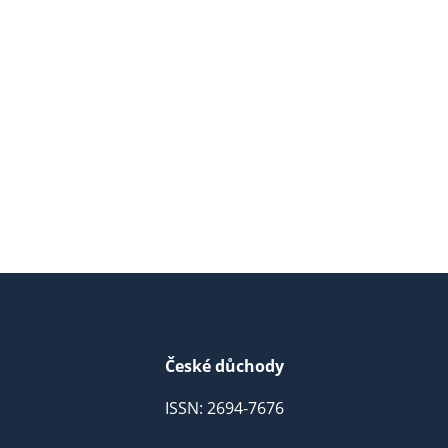
České důchody
ISSN: 2694-7676