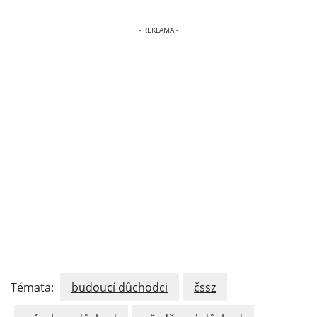
Témata:
budoucí důchodci
čssz