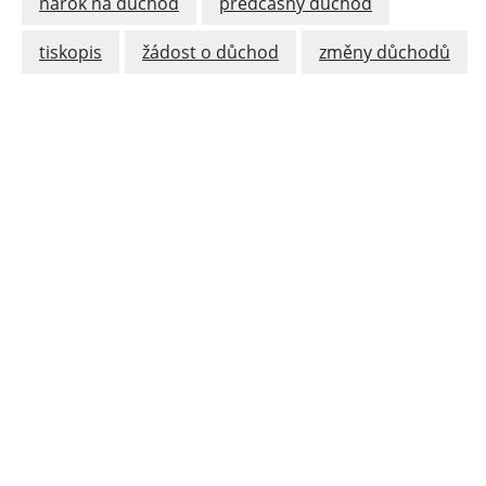
nárok na důchod
předčasný důchod
tiskopis
žádost o důchod
změny důchodů