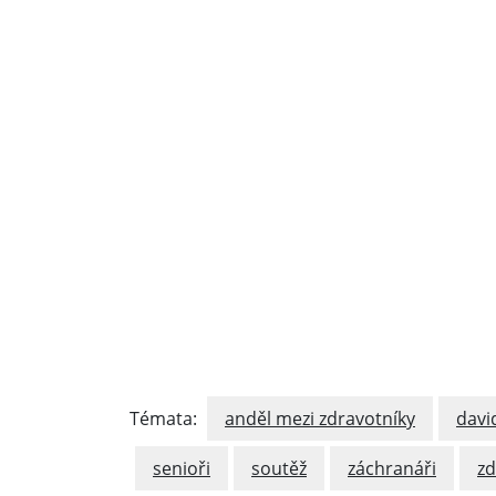
Témata:
anděl mezi zdravotníky
davi
senioři
soutěž
záchranáři
zd