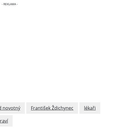
d novotný
František Ždichynec
lékaři
raví