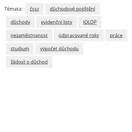
Témata:
čssz
důchodové pojištění
důchody
evidenční listy
IOLDP
nezaměstnanost
odpracované roky
práce
studium
výpočet důchodu
žádost o důchod