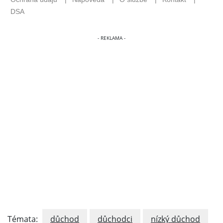
Témata:
důchod
důchodci
nízký důchod