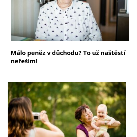
Málo peněz v důchodu? To už naštěstí
neřeším!