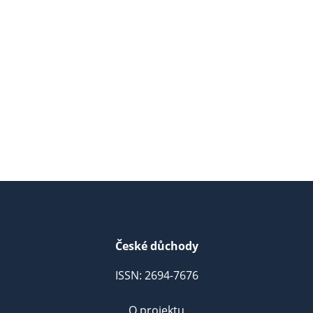
České důchody
ISSN: 2694-7676
O projektu