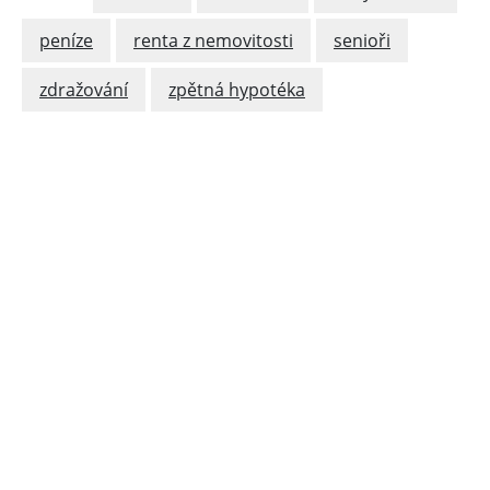
peníze
renta z nemovitosti
senioři
zdražování
zpětná hypotéka