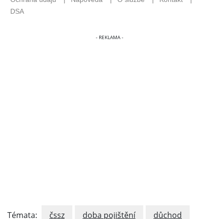
Témata:
čssz
doba pojištění
důchod