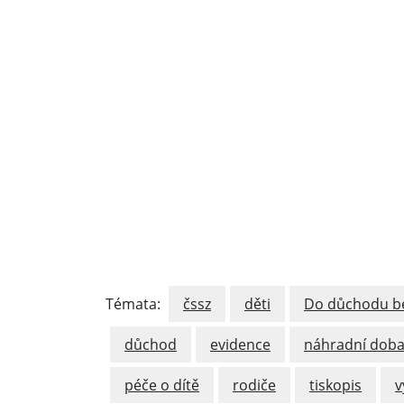
Témata:
čssz
děti
Do důchodu be
důchod
evidence
náhradní dob
péče o dítě
rodiče
tiskopis
v