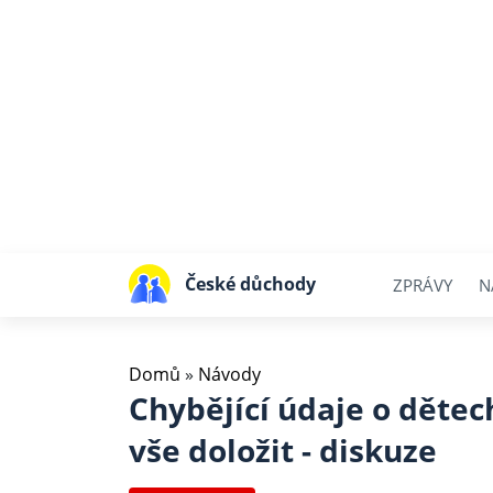
České důchody
ZPRÁVY
N
Domů
»
Návody
Chybějící údaje o dětec
vše doložit - diskuze