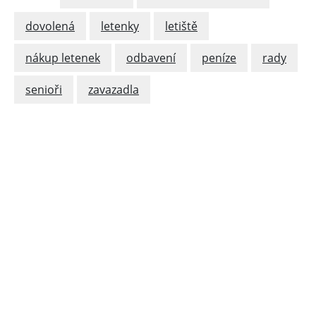
dovolená
letenky
letiště
nákup letenek
odbavení
peníze
rady
senioři
zavazadla