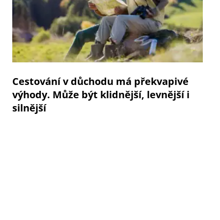
Cestování v důchodu má překvapivé
výhody. Může být klidnější, levnější i
silnější