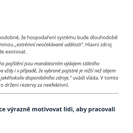
ěpodobné, že hospodaření systému bude dlouhodobě
pominou
„extrémní neočekávané události“
. Hlavní zdroj
e existovat.
ého pojištění jsou mandatorním výdajem státního
a vždy i v případě, že vybrané pojistné je nižší než objem
jakéhokoliv disponibilního zdroje,“
uvádí vláda. V tomto
o držení rezervy za neefektivní.
e výrazně motivovat lidi, aby pracovali