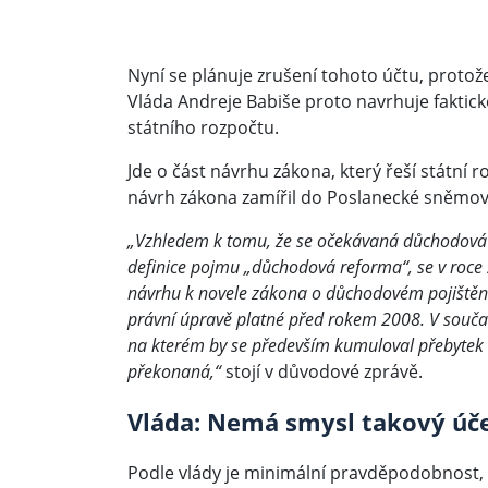
Nyní se plánuje zrušení tohoto účtu, proto
Vláda Andreje Babiše proto navrhuje faktick
státního rozpočtu.
Jde o část návrhu zákona, který řeší státní r
návrh zákona zamířil do Poslanecké sněmov
„Vzhledem k tomu, že se očekávaná důchodová r
definice pojmu „důchodová reforma“, se v roc
návrhu k novele zákona o důchodovém pojištění v
právní úpravě platné před rokem 2008. V součas
na kterém by se především kumuloval přebytek 
překonaná,“
stojí v důvodové zprávě.
Vláda: Nemá smysl takový úče
Podle vlády je minimální pravděpodobnost,