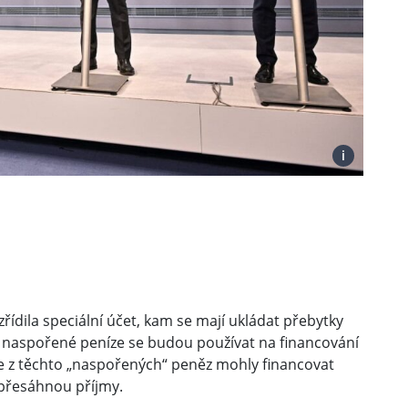
i
řídila speciální účet, kam se mají ukládat přebytky
 naspořené peníze se budou používat na financování
 z těchto „naspořených“ peněz mohly financovat
 přesáhnou příjmy.