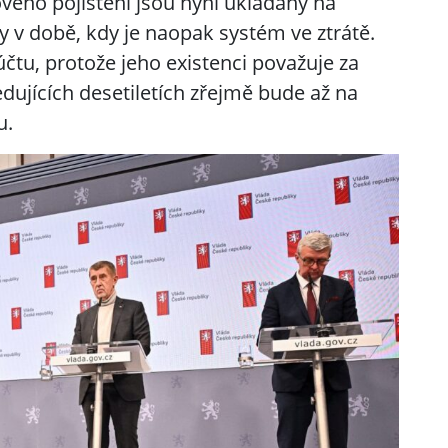
ého pojištění jsou nyní ukládány na
ly v době, kdy je naopak systém ve ztrátě.
účtu, protože jeho existenci považuje za
ujících desetiletích zřejmě bude až na
u.