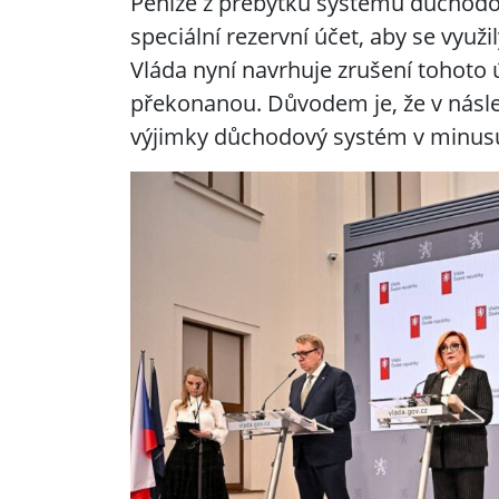
Peníze z přebytků systému důchodov
speciální rezervní účet, aby se využi
Vláda nyní navrhuje zrušení tohoto 
překonanou. Důvodem je, že v násled
výjimky důchodový systém v minus