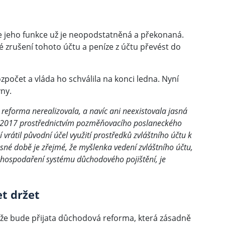
že jeho funkce už je neopodstatněná a překonaná.
é zrušení tohoto účtu a peníze z účtu převést do
ozpočet a vláda ho schválila na konci ledna. Nyní
ny.
eforma nerealizovala, a navíc ani neexistovala jasná
e 2017 prostřednictvím pozměňovacího poslaneckého
rátil původní účel využití prostředků zvláštního účtu k
né době je zřejmé, že myšlenka vedení zvláštního účtu,
hospodaření systému důchodového pojištění, je
t držet
 že bude přijata důchodová reforma, která zásadně