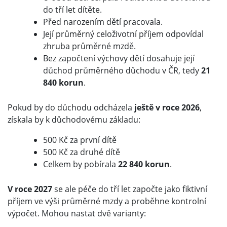
do tří let dítěte.
Před narozením dětí pracovala.
Její průměrný celoživotní příjem odpovídal
zhruba průměrné mzdě.
Bez započtení výchovy dětí dosahuje její
důchod průměrného důchodu v ČR, tedy
21
840 korun
.
Pokud by do důchodu odcházela
ještě v roce
2026
,
získala by k důchodovému základu:
500 Kč za první dítě
500 Kč za druhé dítě
Celkem by pobírala
22 840 korun
.
V roce 2027
se ale péče do tří let započte jako fiktivní
příjem ve výši průměrné mzdy a proběhne kontrolní
výpočet. Mohou nastat dvě varianty: