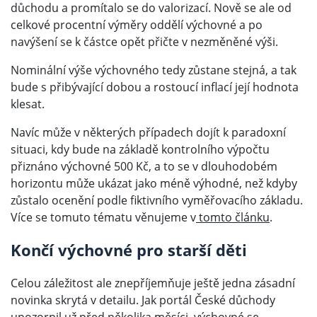
důchodu a promítalo se do valorizací. Nově se ale od
celkové procentní výměry oddělí výchovné a po
navýšení se k částce opět přičte v nezměněné výši.
Nominální výše výchovného tedy zůstane stejná, a tak
bude s přibývající dobou a rostoucí inflací její hodnota
klesat.
Navíc může v některých případech dojít k paradoxní
situaci, kdy bude na základě kontrolního výpočtu
přiznáno výchovné 500 Kč, a to se v dlouhodobém
horizontu může ukázat jako méně výhodné, než kdyby
zůstalo ocenění podle fiktivního vyměřovacího základu.
Více se tomuto tématu věnujeme v
tomto článku
.
Končí výchovné pro starší děti
Celou záležitost ale znepříjemňuje ještě jedna zásadní
novinka skrytá v detailu. Jak portál České důchody
upozornil
už před několika měsíci, výchovné se