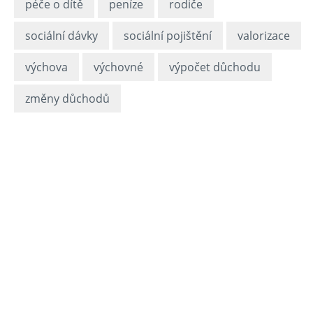
péče o dítě
peníze
rodiče
sociální dávky
sociální pojištění
valorizace
výchova
výchovné
výpočet důchodu
změny důchodů